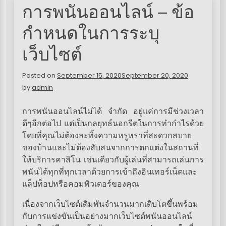
การพนันออนไลน์ – ข้อ
กำหนดในการระบุ
เว็บไซต์
Posted on
September 15, 2020
September 20, 2020
by
admin
การพนันออนไลน์ไม่ได้ จำกัด อยู่แค่การมีช่วงเวลา
ดีๆอีกต่อไป แต่เป็นกลยุทธ์นอกรีตในการทำกำไรด้วย
โดยที่คุณไม่ต้องละทิ้งความหรูหราที่สะดวกสบาย
ของบ้านและไม่ต้องสับสนจากการตกแต่งในสถานที่
ให้บริการคาสิโน เช่นเดียวกับผู้เล่นที่สามารถเล่นการ
พนันได้ทุกที่ทุกเวลาด้วยการเข้าถึงอินเทอร์เน็ตและ
แล็ปท็อปหรือคอมพิวเตอร์ของคุณ
เนื่องจากเว็บไซต์เดิมพันจำนวนมากเติบโตขึ้นพร้อม
กับการแข่งขันเป็นอย่างมากเว็บไซต์พนันออนไลน์