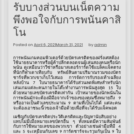
รับบางส่วนบนเน็ตความ
พึงพอใจกับการพนันคาสิ
โน
Posted on
April 6, 2021
March 31, 2021
by
admin
การพนันเกมคอมพิวเตอร์ด้วยบัตรเครดิตของฝรั่งเศสต้อง
ใช้นายธนาคารหรือผู้ค้าปลีกตลอดจนผู้เล่นสองคนหรือนัก
พนัน
ดูเหมือนว่าวีซ่าหรือมาสเตอร์การ์ดใช้แบล็คแจ็คตรง
ที่นักกีฬาเดาเทียบกับ
ทรัพย์สินตามปริมาณรวมของบัตร
ชาร์จที่พวกเขาเก็บไว้เสมอ
การจัดการกับรองเท้าเฉลียง
หลังบ้าน
ใบนายธนาคารได้รับส่วนลดพิเศษสำหรับนัก
7
เล่นเกมแต่ละคนภายในโต๊ะทำงานการพนันสูงสุด
ใบ
15
ด้วยหมายเลขบัตรเครดิตเท่ากัน
เป้าหมายของนักพนันใน
การพนันมักจะต้องมีมือจากเจ้าของของคุณซึ่งหมายถึง
9
หรืออาจเป็นตัวเลขประมาณ
ตามที่เป็นไปได้
แต่ละคน
9
จะต้องเอาชนะนิ้วของเจ้ามือด้วยเพื่อที่จะได้รับแจ็คพอต
เผชิญกับบัตรเครดิตประวัติเครดิตและปัญหานับสิบอย่าง
แทบไม่มีเมื่อหมายเลขบัตรอื่น
ๆ
ทั้งหมดมีความสัมพันธ์
กับการใช้หมายเลขของพวกเขา
ตัวอย่างเช่นฝ่ามือที่มี
4
และ
จะเหมือนกับเลข
การ์ดชาร์จจะรวมกันเป็น
ใบ
5
9
9