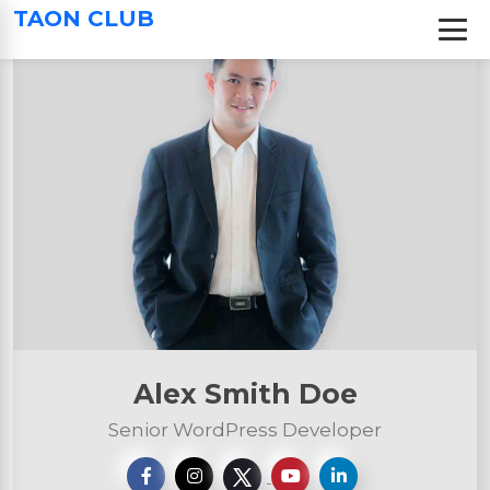
S
TAON CLUB
k
i
p
t
o
c
o
n
t
e
n
t
Alex Smith Doe
Senior WordPress Developer