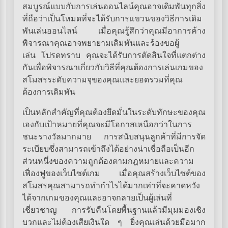
สมบูรณ์แบบกับการเล่นออนไลน์คุณอาจเดิมพันทุกสิ่ง
ที่ถือว่าเป็นโหมดที่จะได้รับการแขวนของวิธีการเดิม
พันเล่นออนไลน์ เมื่อคุณรู้สึกว่าคุณมีอาการค้าง
พิจารณาคุณอาจพยายามเดิมพันและร้องขอผู้
เล่น โปรดทราบ คุณจะได้รับการตัดสินใจที่แตกต่าง
กันเพื่อพิจารณาเกี่ยวกับวิธีที่คุณต้องการเล่นเกมของ
สโมสรระดับความจุของคุณและยอดรวมที่คุณ
ต้องการเดิมพัน
เป็นหลักสำคัญที่คุณต้องยึดมั่นในระดับทักษะของคุณ
เองกับเป้าหมายที่คุณจะมีโอกาสเหนือกว่าในการ
ชนะรางวัลมากมาย การสนับสนุนลูกค้าที่มีการจัด
ระเบียบซึ่งสามารถเข้าถึงได้อย่างน่าเชื่อถือเป็นอีก
ส่วนหนึ่งของความถูกต้องตามกฎหมายและความ
เฟื่องฟูของเว็บไซต์เกม เมื่อคุณสร้างเว็บไซต์ของ
สโมสรคุณสามารถทำกำไรได้มากเท่าที่จะคาดหวัง
ได้จากเกมของคุณและอาจกลายเป็นผู้เล่นที่
เชี่ยวชาญ การรับคืนโดยพื้นฐานแล้วมีมุมมองเชิง
บวกและไม่ต้องเสียเงินใด ๆ ยิ่งคุณเล่นด้วยมือมาก