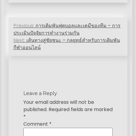
P
Previous:
การเดิมพันฟุตบอลและเคมีของทีม – การ
o
ประเมินปัจจัยการทำงานร่วมกัน
s
Next:
เส้นทางสู่ชัยชนะ – กลยุทธ์สำหรับการเดิมพัน
กีฬาออนไลน์
t
n
a
v
i
Leave a Reply
g
Your email address will not be
published.
Required fields are marked
a
*
t
Comment
*
i