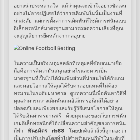
อย่างน่าประหลาดใจ แม้ว่าคุณจะเข้าใจอย่างชัดเจน
อย่างไม่อาจปฏิเสธได้ว่าการเดิมพันในนั้นเป็นงานที่
น่าสงสัย แต่การตั้งค่าการเดิมพันที่ไซต์การพนันแบบ
อิเล็กทรอนิกส์มาตรฐานสามารถลดความเสี่ยงที่คุณ
จะสูญเสียการยึดหลักจากกลอุบาย
ในความเป็นจริงเหตุผลหลักที่เหตุผลที่ชัดเจนน่าเชื่อ
ถือคือการคิดว่ามันสนุกอย่างไรและควรเป็น
มาตรฐานที่เป็นไปได้มันเพิ่มส่วนที่น่าสนใจให้กับเกม
และมอบโอกาสให้คุณได้รับค่าตอบแทนที่ไม่ต้อง
ทรมานในระดับมหาศาล ดูบทความนี้เพื่อค้นหาวิธีที่
คุณสามารถวางเดิมพันเกมอิเล็กทรอนิกส์ได้อย่าง
ปลอดภัยและเพียงพอและรับรู้วิธีเสนอโอกาสให้คุณ
ได้รับเงินค่าทรมานฟรี ด้วยมุมมองของเว็บการพนัน
เกมอิเล็กทรอนิกส์ได้เปลี่ยนความสำคัญของการพนัน
กีฬา
พันธมิตร rb88
โดยปกติแล้วสิ่งนี้ถูกมองว่า
เป็นการปรับปรุงโดยทั่วไปสำหรับแฟนกีฬาในระดับที่