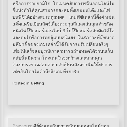
หรือการจ่ายอามิโก โดเมนคลับการพนันออนไลน์ไม่
กี่แห่งทำให้คุณสามารถสะสมทั้งเกมบนโต๊ะและไพ่
บนพีซีได้อย่างสมเหตุสมผล เกมพีซีเหล่านี้ตั้งค่าเช่น
สตั๊ดแคริบเบียนสัตว์เลี้ยงตระกูลสีแดงเล่นลูกเต๋าชนิด
หนึ่งไพ่โป๊กเกอร์ออนไลน์ 3 ใบโป๊กเกอร์คลับตัดวิดีโอ
และอะไรคือการต่อสู้แบบสโมสร ในสภาวะที่มีขนาด
มหึมาชื่อของเกมเหล่านี้ได้รับการปรับเปลี่ยนจริงๆ
เพื่อให้เสร็จสมบูรณ์เราสามารถถ่ายทอดได้ว่าบนเว็บ
คลับนั้นมีความโดดเด่นในวงกว้างและหากคุณ
ต้องการตรวจสอบความจำเป็นหลังจากนั้นให้ทำการ
เช็คอินโดยไม่คำนึงถึงเกมที่รองรับ
Posted in:
Betting
P
Previous:
คีย์คุ้นเคยกับการพนันบอลออนไลน์ของ