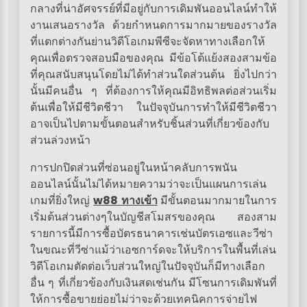
กลางที่น่าอัศจรรย์ที่มีอยู่กับการเดิมพันออนไลน์ทำให้
งานเสนอรางวัล ด้วยกำหนดการมากมายของรางวัล
ที่แตกต่างกันย่านวิดีโอเกมพีซีจะจัดหาทางเลือกให้
คุณเพื่อตรวจสอบมือของคุณ มีข้อโต้แย้งสองสามข้อ
ที่คุณสนับสนุนโดยไม่ได้ทำส่วนใดส่วนต้น ยิ่งไปกว่า
นั้นมีคนอื่น ๆ ที่ต้องการให้คุณมีอิทธิพลต่อส่วนเริ่ม
ต้นเพื่อให้มีชีวิตชีวา ในปัจจุบันการทำให้มีชีวิตชีวา
อาจเป็นไปตามขั้นตอนสำหรับชิ้นส่วนที่เกี่ยวข้องกับ
ส่วนล่วงหน้า
การปกปิดส่วนที่ซ่อนอยู่ในหน้าคลับการพนัน
ออนไลน์นั้นไม่ได้หมายความว่าจะเป็นแผนการเล่น
เกมที่ยิ่งใหญ่
w88 ทางเข้า
มีขั้นตอนมากมายในการ
เริ่มต้นส่วนต่างๆในบัญชีสโมสรของคุณ สองสาม
รายการนี้มีการซื้อบัตรธนาคารเช่นบัตรเอซและวีซ่า
ในขณะที่วีซ่าแม้ว่าเอซการ์ดจะให้บริการในพื้นที่เล่น
วิดีโอเกมตัดต่อเว็บส่วนใหญ่ในปัจจุบันก็มีทางเลือก
อื่น ๆ ที่เกี่ยวข้องกับเงินสดเช่นกัน มีโซนการเดิมพันที่
ให้การซื้อขายย่อยไม่ว่าจะด้วยเทคนิคการจ่ายไฟ