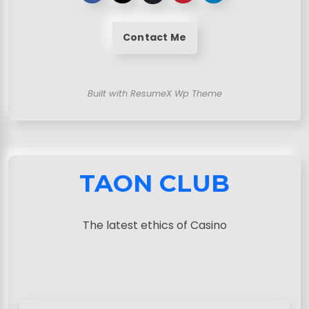
Contact Me
Built with ResumeX Wp Theme
TAON CLUB
The latest ethics of Casino