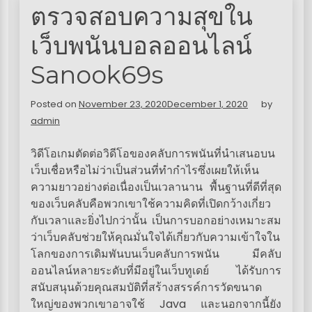
ตรวจสอบความสุขใน
เว็บพนันบอลออนไลน์
Sanook69s
Posted on
November 23, 2020
December 1, 2020
by
admin
วิดีโอเกมตัดต่อวิดีโอของคลับการพนันที่นำเสนอบน
เว็บเชื่อหรือไม่ว่าเป็นส่วนที่ทำกำไรซึ่งเผยให้เห็น
ความยาวอย่างต่อเนื่องเป็นเวลานาน พื้นฐานที่ดีที่สุด
ของเว็บคลับคือพวกเขาใช้ความคิดที่เปิดกว้างเกี่ยว
กับเวลาและยิ่งไปกว่านั้น เป็นการบอกอย่างเหมาะสม
ว่าเว็บคลับช่วยให้คุณมั่นใจได้เกี่ยวกับความเข้าใจใน
โลกของการเดิมพันบนเว็บคลับการพนัน มีคลับ
ออนไลน์หลายระดับที่มีอยู่ในเว็บทูเดย์ ได้รับการ
สนับสนุนด้วยคุณสมบัติที่สร้างสรรค์การวัดขนาด
ใหญ่ของพวกเขาอาจใช้ Java และนอกจากนี้ยัง