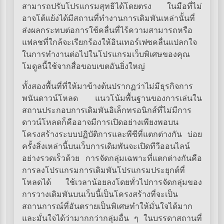
สามารถปรับโปรแกรมสุทธิได้โดยตรง ในมือที่ไม่
อาจโต้แย้งได้มีสถานที่ทำงานการเดิมพันเหล่านั้นที่
ส่งผลกระทบต่อการใช้คลื่นที่ไร้ความสามารถหรือ
แฟลชที่ใกล้จะเรียกร้องให้อินเทอร์เฟซคลื่นแปลกใจ
ในการทำงานต่อไปในโปรแกรมเว็บพิเศษของคุณ
โมดูลนี้ใช้จากสื่อขอบเขตอันยิ่งใหญ่
ทั้งสองพื้นที่ที่ให้มาข้างต้นปรากฏว่าไม่มีธุรกิจการ
พนันดาวน์โหลด แนวโน้มพื้นฐานของการเล่นใน
สถานประกอบการเดิมพันอิเล็กทรอนิกส์ที่ไม่มีการ
ดาวน์โหลดก็คืออาจมีการเปิดอย่างเพียงพอบน
โครงสร้างระบบปฏิบัติการและพีซีที่แตกต่างกัน บ่อย
ครั้งสิ่งเหล่านี้บนเว็บการเดิมพันจะเปิดทีวีออนไลน์
อย่างรวดเร็วด้วย การจัดกลุ่มเฉพาะที่แตกต่างกันคือ
การลงโปรแกรมการเดิมพันโปรแกรมประยุกต์ที่
โหลดได้ ใช้เวลาน้อยลงโดยทั่วไปการจัดกลุ่มของ
การวางเดิมพันบนเว็บนี้เป็นโครงสร้างที่จะเป็น
สถานการณ์ที่อันตรายเป็นพิเศษทำให้มั่นใจได้มาก
และมั่นใจได้ว่ามากกว่ากลุ่มอื่น ๆ ในบรรดาสถานที่