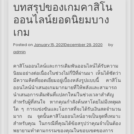
บทสรุปของเกมคาสิโน
ออนไลน์ยอดนิยมบาง
เกม
Posted on
January 15, 2021
December 29, 2020
by
admin
คาสิโนออนไลน์และการเดิมพันออนไลน์ได้รับความ
นิยมอย่างต่อเนื่องในช่วงไม่กี่ปีที่ผ่านมา เห็นได้ชัดว่า
มีความคิดที่ยอดเยี่ยมอยู่เบื้องหลังรูปแบบนี้ คาสิโน
ออนไลน์นำเสนอเกมมากมายที่ให้พลังและสามารถ
นำเสนอการเดิมพันที่แปลกใหม่ในช่วงเวลาสำคัญ
สำหรับผู้ที่สนใจ หากคุณกำลังค้นหาโดยไม่มีเหตุผล
ใด ๆ การแข่งขันและโอกาสที่จะได้รับเงินสดจำนวน
มาก ณ จุดนั้นคาสิโนออนไลน์อาจเป็นจุดที่เหมาะ
สำหรับคุณ ในกรณีที่คุณได้ข้อสรุปว่าคุณจำเป็นต้อง
พยายามทำตามกรรมของคุณในขอบเขตของการ