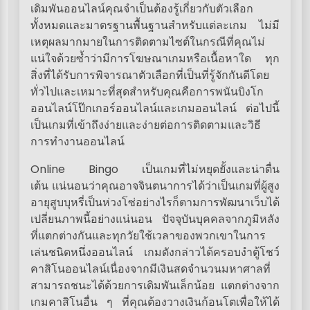
เดิมพันออนไลน์คุณจำเป็นต้องรู้เกี่ยวกับตัวเลือก
ทั้งหมดและมาตรฐานพื้นฐานสำหรับแต่ละเกม ไม่มี
เหตุผลมากมายในการติดตามไซต์ในกรณีที่คุณไม่
แน่ใจด้วยซ้ำว่ามีการโฆษณาเกมหรือเนื้อหาใด ทุก
สิ่งที่ได้รับการพิจารณาตัวเลือกที่เป็นที่รู้จักกันดีโดย
ทั่วไปและเหมาะที่สุดสำหรับคุณคือการพนันบิงโก
ออนไลน์โป๊กเกอร์ออนไลน์และเกมออนไลน์ ต่อไปนี้
เป็นเกมที่เข้าถึงง่ายและง่ายต่อการติดตามและวิธี
การทำงานออนไลน์
Online Bingo เป็นเกมที่ไม่หยุดยั้งและน่าตื่น
เต้น แน่นอนว่าคุณอาจจินตนาการได้ว่าเป็นเกมที่ผู้สูง
อายุสูบบุหรี่เป็นห่วงโซ่อย่างไรก็ตามการพัฒนาเว็บได้
เปลี่ยนภาพนี้อย่างแน่นอน ปัจจุบันบุคคลจากภูมิหลัง
ที่แตกต่างกันและทุกวัยใช้เวลาของพวกเขาในการ
เล่นชนิดหนึ่งออนไลน์ เกมดังกล่าวได้ครอบงำตู้โชว์
คาสิโนออนไลน์เนื่องจากมีเงินสดจำนวนมหาศาลที่
สามารถชนะได้ด้วยการเดิมพันเล็กน้อย แตกต่างจาก
เกมคาสิโนอื่น ๆ ที่คุณต้องวางเงินก้อนโตเพื่อให้ได้