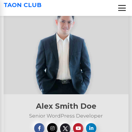
S
TAON CLUB
k
i
p
t
o
c
o
n
t
e
n
t
Alex Smith Doe
Senior WordPress Developer