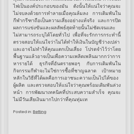
ไฟเป็นองค์ประกอบของมัน ดังนั้นให้แน่ใจว่าคุณจะ
ไม่จบลงด้วยการทำลายเมื่อคุณล้มลง การเดิมพันใน
กีฬากรีฑาถือเป็นความเสี่ยงอย่างแท้จริง และการปิด
ผลการแข่งขันและผลลัพธ์สุดท้ายนั้นไม่ชัดเจนและ
ไม่สามารถระบุได้โดยทั่วไป เพื่อที่จะรักการกระทำนี้
ตรวจสอบให้แน่ใจว่าไม่ได้ทำให้เงินในบัญชีว่างเปล่า
และอาจไม่ทำให้คุณแตกเป็นเสี่ยง โปรดจำไว้ว่าโดย
พื้นฐานแล้วอาจเป็นเพื่อความเพลิดเพลินมากกว่าการ
หารายได้ ธุรกิจที่อันตรายพอๆ กับการเดิมพันใน
กิจกรรมกีฬาจะไม่ใช่การซื้อที่ชาญฉลาด เป้าหมาย
หลักในวิธีที่ได้ผลคือการเอาชนะความเป็นไปได้ของ
ผู้ผลิต และตรวจสอบให้แน่ใจว่าคุณพร้อมเดิมพันล่วง
หน้า การพัฒนาเทคนิคที่ประสบความสำเร็จ คุณจะ
ไม่มีวันเสียเงินมากไปกว่าที่คุณทุ่มเท
Posted in:
Betting