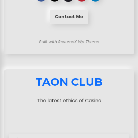
Contact Me
Built with ResumeX Wp Theme
TAON CLUB
The latest ethics of Casino