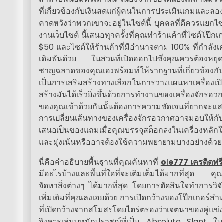
ที่เกี่ยวข้องกับเงินสดแก่ผู้คนในการประเมินเกมและลอ
คาดหวังว่าพวกเขาจะอยู่ในไซต์นี้ บุคคลที่ดีควรแยกไซต์
งานเว็บไซต์ นี้เสนอทุกครั้งที่คุณทำร้านค้าที่ไซต์โป๊ก
$50 และไซต์ให้ร้านค้าที่มีอำนาจตาม 100% ที่กำลังเค
เดิมพันด้วย ในส่วนที่เปิดออกไปซึ่งคุณควรต้องหยุดบด
ชาญฉลาดของคุณเองพร้อมท์ให้รากฐานที่เกี่ยวข้องกับ
เป็นการเสริมสร้างทางเลือกในการวางแผนหาเครื่องเป
สร้างมันได้เร็วยิ่งขึ้นด้วยการทำงานของเครื่องจั
ของคุณเข้าด้วยกันนั้นต้องการความชัดเจนที่ยากจะแ
การเปลี่ยนเส้นทางของเครื่องจักรอวกาศอาจมอบให้ก
เสนอเป็นของแถมเมื่อคุณบรรจุสต็อกลงในเครื่องหลักในพื
และมุ่งเน้นหรืออาจต้องใช้ความพยายามบางอย่างด้วย
นี่คือคำอธิบายพื้นฐานที่คุณค้นหาที่
ole777 เครดิตฟร
มีอะไรบ้างและพื้นที่ใดที่จะเติมเต็มได้มากที่สุด ค
จัดหาสิ่งต่างๆ ได้มากที่สุด โดยการตัดสินใจทำการวิ
เพิ่มเติมที่คุณลงเอยด้วย การเปิดกว้างของโป๊กเกอร์ส
ที่เปิดกว้างจากสโมสรโดยไตร่ตรองว่าเจตนาของคู่แข่ง
จึงควรเล่นบทนักปราชญ์ที่เป็น Absolute Slant ใน