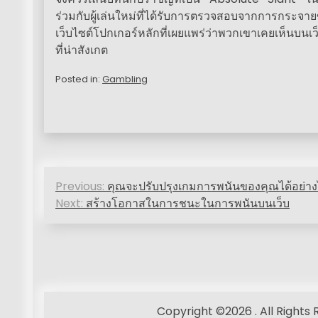
ร่วมกับผู้เล่นใหม่ที่ได้รับการตรวจสอบจากการกระ
เว็บไซต์โปกเกอร์หลักที่เผยแพร่ว่าพวกเขาเคยเห็นบ
ที่น่าสังเกต
Posted in:
Gambling
P
Previous:
คุณจะปรับปรุงเกมการพนันของคุณได้อย่า
o
Next:
สร้างโอกาสในการชนะในการพนันบนเว็บ
s
t
n
a
Copyright ©2026 . All Rights