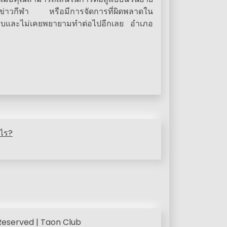
จายข่าวกีฬา หรือมีการจัดการที่ผิดพลาดใน
นเว็บและไม่เคยพยายามทำต่อไปอีกเลย อำเภอ
งไร?
 Reserved | Taon Club