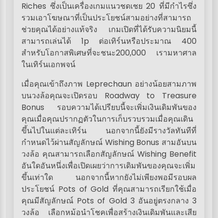
Riches ซึ่งเป็นเครื่องเกมแนวชดเชย 20 ที่มีกำไรซึ่ง
รวมเอาโฆษณาที่เป็นประโยชน์สามอย่างที่สามารถ
ช่วยคุณได้อย่างแท้จริง เกมเปิดที่ได้รับความนิยมนี้
สามารถเล่นได้ 1p ต่อเทิร์นหรือประมาณ 400
สำหรับโอกาสพิเศษที่จะชนะ200,000 เรามหาศาล
ในเทิร์นเอกพจน์
เมื่อคุณเข้าถึงภาพ Leprechaun อย่างน้อยสามภาพ
บนวงล้อคุณจะเปิดรอบ Roadway to Treasure
Bonus รอบความได้เปรียบนี้จะเพิ่มเงินเดิมพันของ
คุณเมื่อคุณปรากฏตัวในการเก็บรวบรวมเมื่อคุณเดิน
ขึ้นไปในแต่ละเทิร์น นอกจากนี้ยังมีรางวัลทันทีที่
กำหนดไว้ผ่านสัญลักษณ์ Wishing Bonus สามอันบน
วงล้อ คุณสามารถเลือกสัญลักษณ์ Wishing Benefit
อันใดอันหนึ่งเพื่อเปิดเผยว่าการเดิมพันของคุณจะเพิ่ม
ขึ้นเท่าใด นอกจากนี้หากยังไม่เพียงพอมีรอบผล
ประโยชน์ Pots of Gold ที่คุณสามารถเรียกใช้เมื่อ
คุณมีสัญลักษณ์ Pots of Gold 3 อันอยู่ตรงกลาง 3
วงล้อ เลือกหม้อนำโชคเพื่อสร้างเงินเดิมพันและเสีย