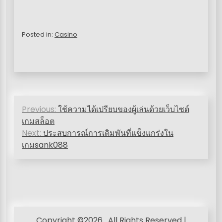
Posted in:
Casino
P
Previous:
ใช้ความได้เปรียบของผู้เล่นด้วยเว็บไซต์
o
เกมสล็อต
s
Next:
ประสบการณ์การเดิมพันที่แข็งแกร่งใน
เกมsank088
t
n
a
v
i
Copyright ©2026 . All Rights Reserved |