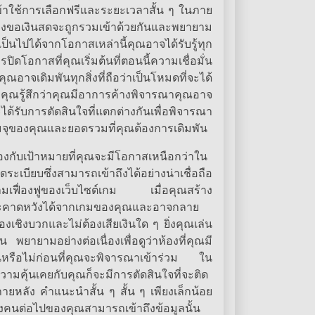
ข้าใช้การเลือกฟรีและระยะเวลาสั้น ๆ ในภาย
้องขอเงินสดจะถูกรวมเข้าด้วยกันและพยายาม
็นไปได้จากโอกาสเหล่านี้คุณอาจได้รับรู้ทุก
ิดโอกาสที่คุณเริ่มต้นที่ตอนนี้ความเชื่อมั่น
อาจเดิมพันทุกสิ่งที่ถือว่าเป็นโหมดที่จะได้
ุณรู้สึกว่าคุณมีอาการค้างพิจารณาคุณอาจ
รับการตัดสินใจที่แตกต่างกันเพื่อพิจารณา
ามจุของคุณและยอดรวมที่คุณต้องการเดิมพัน
เองกับเป้าหมายที่คุณจะมีโอกาสเหนือกว่าใน
เบียบซึ่งสามารถเข้าถึงได้อย่างน่าเชื่อถือ
มเฟื่องฟูของเว็บไซต์เกม เมื่อคุณสร้าง
จะคาดหวังได้จากเกมของคุณและอาจกลาย
มองเชิงบวกและไม่ต้องเสียเงินใด ๆ ยิ่งคุณเล่น
 พยายามอย่างต่อเนื่องเพื่อดูว่าห้องที่คุณมี
ล่นหรือไม่ก่อนที่คุณจะพิจารณาเข้าร่วม ใน
วามคุ้นเคยกับคุณก็จะมีการตัดสินใจที่จะติด
ภายหลัง คำแนะนำสั้น ๆ สั้น ๆ เพียงเล็กน้อย
่งคนต่อไปของคุณสามารถเข้าถึงข้อมูลนั้น