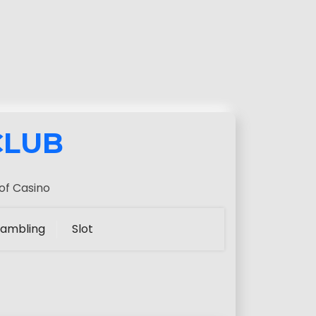
CLUB
 of Casino
ambling
Slot