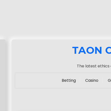
TAON 
The latest ethics
Betting
Casino
G