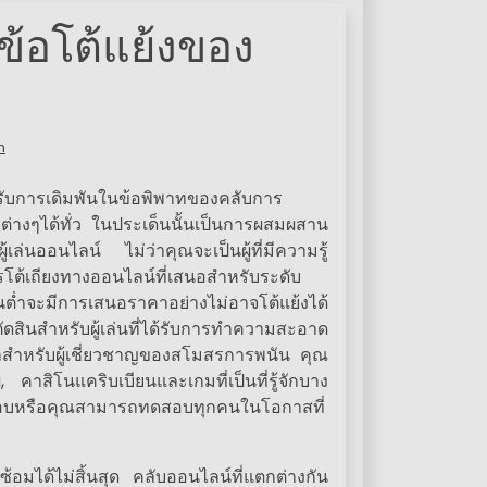
ูข้อโต้แย้งของ
n
หรับการเดิมพันในข้อพิพาทของคลับการ
่างๆได้ทั่ว ในประเด็นนั้นเป็นการผสมผสาน
เล่นออนไลน์ ไม่ว่าคุณจะเป็นผู้ที่มีความรู้
โต้เถียงทางออนไลน์ที่เสนอสำหรับระดับ
นต่ำจะมีการเสนอราคาอย่างไม่อาจโต้แย้งได้
ดสินสำหรับผู้เล่นที่ได้รับการทำความสะอาด
สำหรับผู้เชี่ยวชาญของสโมสรการพนัน คุณ
ิโนแคริบเบียนและเกมที่เป็นที่รู้จักบาง
ณชอบหรือคุณสามารถทดสอบทุกคนในโอกาสที่
้อมได้ไม่สิ้นสุด คลับออนไลน์ที่แตกต่างกัน