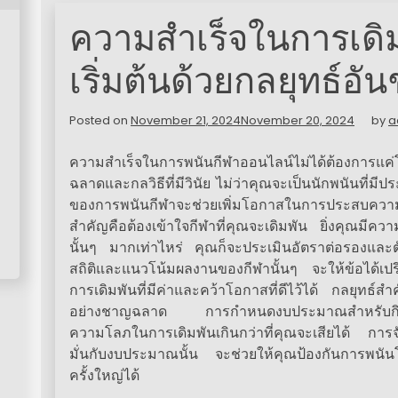
ความสำเร็จในการเดิ
เริ่มต้นด้วยกลยุทธ์
Posted on
November 21, 2024
November 20, 2024
by
a
ความสำเร็จในการพนันกีฬาออนไลน์ไม่ได้ต้องการแค่
ฉลาดและกลวิธีที่มีวินัย ไม่ว่าคุณจะเป็นนักพนันที่มี
ของการพนันกีฬาจะช่วยเพิ่มโอกาสในการประสบความส
สำคัญคือต้องเข้าใจกีฬาที่คุณจะเดิมพัน ยิ่งคุณมีควา
นั้นๆ มากเท่าไหร่ คุณก็จะประเมินอัตราต่อรองและตัดสิ
สถิติและแนวโน้มผลงานของกีฬานั้นๆ จะให้ข้อได้เปรีย
การเดิมพันที่มีค่าและคว้าโอกาสที่ดีไว้ได้ กลยุทธ์
อย่างชาญฉลาด การกำหนดงบประมาณสำหรับกิจกร
ความโลภในการเดิมพันเกินกว่าที่คุณจะเสียได้ การ
มั่นกับงบประมาณนั้น จะช่วยให้คุณป้องกันการพนันโ
ครั้งใหญ่ได้