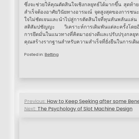
ซึ่งจะช่วยให้คุณตัดสินใจเชิงกลยุทธ์ได้มากขึ้น สุดท้
สำเร็จต้องอาศัยวินัยทางอารมณ์ จุดสูงสุดของการชน
ใจไม่ชัดเจนและนำไปสู่การตัดสินใจที่หุนหันพลันแล
สติสัมปชัญญะ วิเคราะห์การเดิมพันแต่ละครั้งโดยอ
การยึดมั่นในแนวทางที่คิดมาอย่างดีและปรับปรุงกลยุท
คุณสร้างรากฐานสำหรับความสำเร็จที่ยั่งยืนในการเดิ
Posted in:
Betting
P
Previous:
How to Keep Seeking after some Benefi
o
Next:
The Psychology of Slot Machine Design
s
t