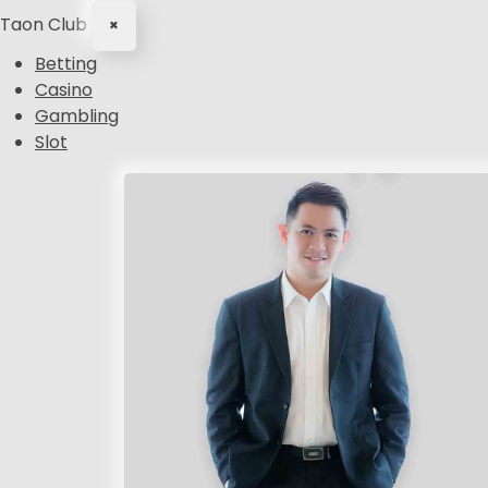
Taon Club
×
Betting
Casino
Gambling
Slot
S
k
i
p
t
o
c
o
n
t
e
n