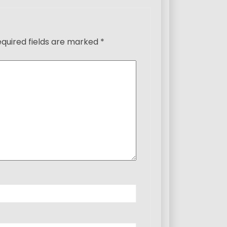
quired fields are marked
*