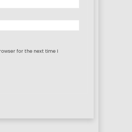
rowser for the next time I