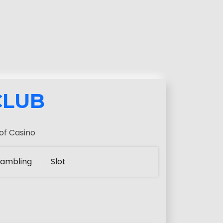
CLUB
 of Casino
ambling
Slot