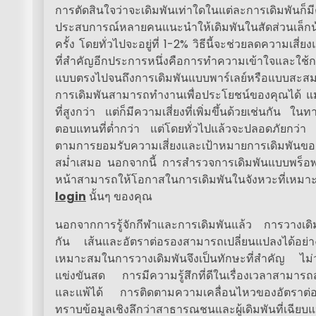
การตัดสินใจว่าจะเดิมพันเท่าใดในแต่ละการเดิมพั
ประสบการณ์หลายคนแนะนำให้เดิมพันในสัดส่วนเล็กน้
ครั้ง โดยทั่วไปจะอยู่ที่ 1-2% วิธีนี้จะช่วยลดความเส
ที่สำคัญอีกประการหนึ่งคือการทำความเข้าใจและใช้
แบบตรงไปจนถึงการเดิมพันแบบพาร์เลย์หรือแบบสะสม
การเดิมพันสามารถทำงานเพื่อประโยชน์ของคุณได้ แม
ที่สูงกว่า แต่ก็มีความเสี่ยงที่เพิ่มขึ้นด้วยเช่นกั
ตอบแทนที่ต่ำกว่า แต่โดยทั่วไปแล้วจะปลอดภัยกว่า 
ตามการยอมรับความเสี่ยงและเป้าหมายการเดิมพันของค
สม่ำเสมอ นอกจากนี้ การสำรวจการเดิมพันแบบพร็อพ 
หน้าสามารถให้โอกาสในการเดิมพันในจังหวะที่เหมาะส
login
นั้นๆ ของคุณ
นอกจากการรู้จักกีฬาและการเดิมพันแล้ว การวางเดิ
กัน เส้นและอัตราต่อรองสามารถเปลี่ยนแปลงได้อย่าง
เหมาะสมในการวางเดิมพันจึงเป็นทักษะที่สำคัญ ไม่
แข่งขันสด การมีความรู้สึกที่ดีในเรื่องเวลาสามาร
และแพ้ได้ การติดตามความเคลื่อนไหวของอัตราต่อ
ทราบข้อมูลเชิงลึกว่าสาธารณชนและผู้เดิมพันที่เฉียบ