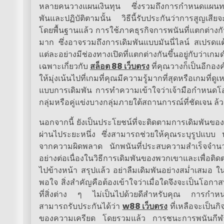
หลายคนวางแผนเงินทุน ซึ่งรวมถึงการกำหนดแผนทาง
พันและปฏิบัติตามนั้น วิธีนี้รับประกันว่าการสูญเสีย
โดยพื้นฐานแล้ว การใช้ภาคธุรกิจการพนันที่แตกต่างกัน
มาก ซึ่งอาจรวมถึงการเดิมพันแบบมันนี่ไลน์ สเปรดแต
แต่ละอย่างมีช่องทางเปิดที่แตกต่างกันขึ้นอยู่กับ
เฉพาะเกี่ยวกับ
สล็อต 88 เว็บตรง
ที่คุณวางก็เป็นอีกอ
ให้มุ่งเน้นไปที่เกมที่คุณมีความรู้มากที่สุดหรือเกมท
แบบการเดิมพัน การทำความเข้าใจว่าเจ้ามือกำหนดโอ
กลุ่มหรือคู่แข่งบางกลุ่มภายใต้สถานการณ์ที่ชัดเจน ล้ว
นอกจากนี้ ยังเป็นประโยชน์ที่จะติดตามการเดิมพัน
ผ่านไประยะหนึ่ง ซึ่งสามารถช่วยให้คุณระบุรูปแบบ
จากความผิดพลาด นักพนันที่ประสบความสำเร็จจำนวน
อย่างต่อเนื่องในวิธีการเดิมพันของพวกเขาและเพื่อติดตา
ไปข้างหน้า สรุปแล้ว อย่าลืมเดิมพันอย่างสม่ำเสมอ 
พอใจ สิ่งสำคัญคือต้องเข้าใจว่าเมื่อใดจึงจะเป็นโอกา
ที่สิ่งต่าง ๆ ไม่เป็นไปด้วยดีสำหรับคุณ การกำห
สามารถรับประกันได้ว่า
w88 เว็บตรง
ที่เหลือจะเป็นก
ของความเครียด โดยรวมแล้ว การชนะการพนันกีฬาอ