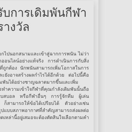
รับการเดิมพันกีฬา
างวัล
อกไปนอกสนามและเข้าสู่ฉากการพนัน ไม่ว่า
ออนไลน์อย่างแท้จริง การดำเนินการกับสิ่ง
คที่ถูกต้อง นักพนันสามารถเพิ่มโอกาสในการ
ะยังอาจสร้างผลกำไรได้อีกด้วย ต่อไปนี้คือ
มพันได้อย่างชาญฉลาดมากขึ้นและเพิ่ม
วามเข้าใจกีฬาที่คุณกำลังเดิมพันนั้นถือ
บสบอล หรือกีฬาอื่นๆ การรู้จักทีม ผู้เล่น
็สามารถให้ข้อได้เปรียบได้ ตัวอย่างเช่น
รูปแบบสภาพอากาศที่สำคัญสามารถส่งผลต่อ
หล่านี้อยู่เสมอจะต้องตัดสินใจเลือกตามคำ