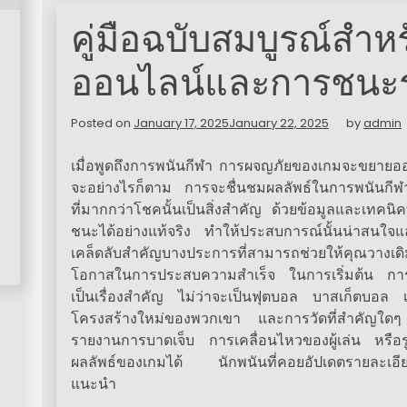
คู่มือฉบับสมบูรณ์สำห
ออนไลน์และการชนะร
Posted on
January 17, 2025
January 22, 2025
by
admin
เมื่อพูดถึงการพนันกีฬา การผจญภัยของเกมจะขยายอ
จะอย่างไรก็ตาม การจะชื่นชมผลลัพธ์ในการพนันกีฬา
ที่มากกว่าโชคนั้นเป็นสิ่งสำคัญ ด้วยข้อมูลและเทคนิ
ชนะได้อย่างแท้จริง ทำให้ประสบการณ์นั้นน่าสนใจแล
เคล็ดลับสำคัญบางประการที่สามารถช่วยให้คุณวางเดิ
โอกาสในการประสบความสำเร็จ ในการเริ่มต้น การทำค
เป็นเรื่องสำคัญ ไม่ว่าจะเป็นฟุตบอล บาสเก็ตบอล เ
โครงสร้างใหม่ของพวกเขา และการวัดที่สำคัญใดๆ ก
รายงานการบาดเจ็บ การเคลื่อนไหวของผู้เล่น หรือ
ผลลัพธ์ของเกมได้ นักพนันที่คอยอัปเดตรายละเอียดเ
แนะนำ