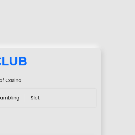
CLUB
 of Casino
ambling
Slot