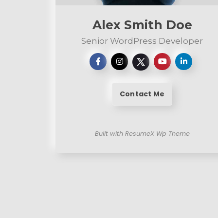
t
Alex Smith Doe
Senior WordPress Developer
Contact Me
Built with ResumeX Wp Theme