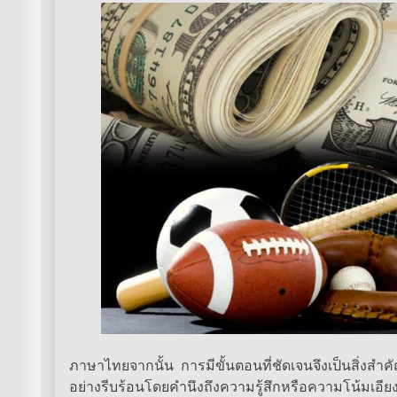
ภาษาไทยจากนั้น การมีขั้นตอนที่ชัดเจนจึงเป็นสิ่งสำค
อย่างรีบร้อนโดยคำนึงถึงความรู้สึกหรือความโน้มเ