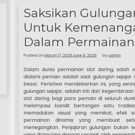
Saksikan Gulungan
Untuk Kemenanga
Dalam Permainan 
Posted on
March 17, 2025
June 9, 2025
by
admin
Dalam dunia permainan slot daring, salah
dialami pemain adalah saat gulungan sejaj
besar. Peristiwa mendebarkan ini, yang ser
gulungan sejajar, adalah inti dari kegembiraa
slot daring bagi para pemain di seluruh duni
melampaui bandit bertangan satu tradision
memadukan visual yang memikat, efek s
permainan dinamis yang membuat seti
menegangkan. Penjajaran gulungan bukan s
yang dirancang dengan cermat oleh pengem