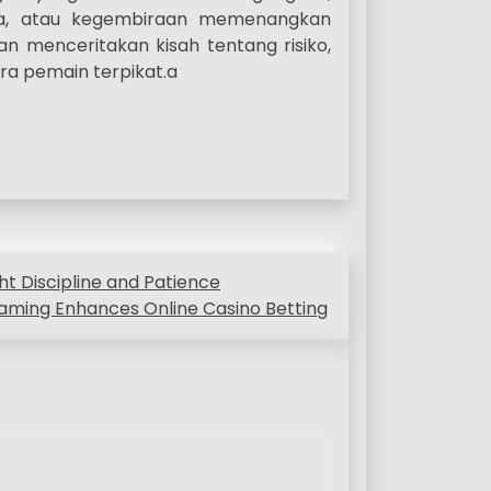
ya, atau kegembiraan memenangkan
an menceritakan kisah tentang risiko,
ra pemain terpikat.a
ht Discipline and Patience
aming Enhances Online Casino Betting