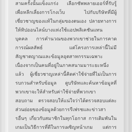
สามครั้งนั้นแข็งแกร่ง เลือกซัพพลายเออร์ที่รับรู้
เพื่อหลีกเลี่ยงการโกงเว็บ ไปกับบริษัทที่มีผู้
เชี่ยวชาญของแท้ในกลุ่มของตนเอง ปลายทางการ
ให้ทิปออนไลน์บางแห่งใช้แอปพลิเคชันแทน
บุคคล การคำนวณของพวกเขาช่วยในการคาด
การณ์ผลลัพธ์ แต่โครงการเหล่านี้ไม่มี
สัญชาตญาณและข้อมูลอุตสาหกรรมเฉพาะ
เนื่องจากเป็นคนที่อยู่ในภาคสนามมาระยะหนึ่ง
แล้ว ผู้เชี่ยวชาญเหล่านี้คิดค่าใช้จ่ายที่ไม่เป็นการ
รบกวนสำหรับข้อมูล ดูบริษัทและค้นหาข้อมูลที่
พวกเขาจะให้สำหรับค่าใช้จ่ายที่พวกเขา
สอบถาม ตรวจสอบให้แน่ใจว่าได้ตรวจสอบแต่ละ
ส่วนย่อยของข้อมูลด้วยการรีเฟรชและข่าวสา
รอื่นๆ เกี่ยวกับสมาชิกในทุกโอกาส การเดิมพันใน
เกมเป็นวิธีการที่ดีในการเผชิญหน้าเกม แต่การ