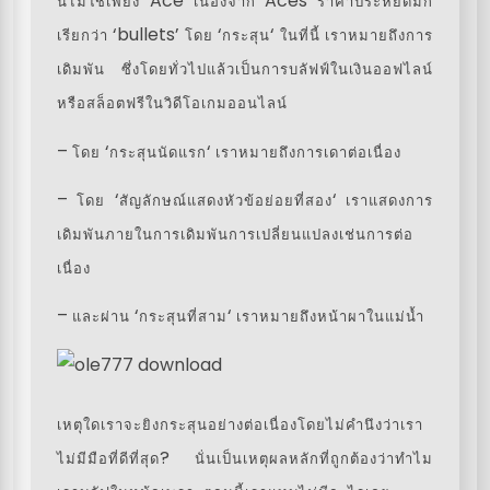
Ace
Aces
นี้ไม่ใช่เพียง
เนื่องจาก
ราคาประหยัดมัก
‘bullets’
‘
‘
เรียกว่า
โดย
กระสุน
ในที่นี้
เราหมายถึงการ
เดิมพัน
ซึ่งโดยทั่วไปแล้วเป็นการบลัฟฟ์ในเงินออฟไลน์
หรือสล็อตฟรีในวิดีโอเกมออนไลน์
–
‘
‘
โดย
กระสุนนัดแรก
เราหมายถึงการเดาต่อเนื่อง
–
‘
‘
โดย
สัญลักษณ์แสดงหัวข้อย่อยที่สอง
เราแสดงการ
เดิมพันภายในการเดิมพันการเปลี่ยนแปลงเช่นการต่อ
เนื่อง
–
‘
‘
และผ่าน
กระสุนที่สาม
เราหมายถึงหน้าผาในแม่น้ำ
เหตุใดเราจะยิงกระสุนอย่างต่อเนื่องโดยไม่คำนึงว่าเรา
?
ไม่มีมือที่ดีที่สุด
นั่นเป็นเหตุผลหลักที่ถูกต้องว่าทำไม