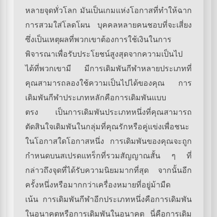
หลายจุดทั่วโลก มันเป็นเกมแห่งโอกาสที่ทำให้ฉาก
การสวมใส่โลดโผน บุคคลหลายคนชอบที่จะเสี่ยง
ซึ่งเป็นเหตุผลที่พวกเขาต้องการใช้เงินในการ
พิจารณาเพื่อรับประโยชน์สูงสุดจากความเป็นไป
ได้ที่พวกเขามี มีการเดิมพันกีฬาหลายประเภทที่
คุณสามารถลองใช้ความเป็นไปได้ของคุณ การ
เดิมพันกีฬาประเภทหลักคือการเดิมพันแบบ
ตรง เป็นการเดิมพันประเภทหนึ่งที่คุณสามารถ
ตัดสินใจเดิมพันในกลุ่มที่คุณรักหรือคู่แข่งเพื่อชนะ
ในโอกาสใดโอกาสหนึ่ง การเดิมพันของคุณจะถูก
กำหนดบนสเปรดแทร็กที่รวมสัญญาณสั้น ๆ ที่
กล่าวถึงจุดที่ได้รับความนิยมมากที่สุด จากนั้นอีก
ครั้งหนึ่งหรือมากกว่าเครื่องหมายที่อยู่ม้ามืด
เน้น การเดิมพันกีฬาอีกประเภทหนึ่งคือการเดิมพัน
ในอนาคตหรือการเดิมพันในอนาคต นี่คือการเดิม