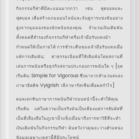
กิจกรรมกีฬาที่มีคะแนนมากกว่า
เช่น
ฟุตบอลและ
ฟุตบอล
เพื่อสร้างเกมออนไลน์และจับคู่การแข่งขันอย่าง
สูงจากมุมมองของนักพนันของคุณ
จำนวนเงินเดิมพัน
ทั้งหมดที่สำรองกิจกรรมกีฬาหรือเจ้ามือรับแทงม้า
กำหนดให้เป็นรายได้
การชำระคืนของเจ้ามือรับแทงเมื่อ
;
แพ้การเดิมพัน
ค่าธรรมเนียมที่ใช้เดิมพันโดยสถานที่
[
เล่นการพนันหรือธุรกิจสถานประกอบการพนันใด
ๆ
จุด
: Simple for Vigorous
เริ่มต้น
ซึ่งมาจากสำนวนสแลง
Vyigrish
]
ภาษายิดดิช
วลีภาษารัสเซียเพื่อผลกำไร
คอลเลกชันภาษาการพนันกีฬาก่อนหน้านี้จะทำให้คุณ
เริ่มต้น
แต่ในความเป็นจริงมันเป็นเพียงแค่การสัมผัสที่
เป็นที่เลื่องลือในภูเขาน้ำแข็งเมื่อมาถึงการหาวิธีที่จะทำ
เงินเดิมพันในกิจกรรมกีฬา
ฉันหวังว่าคุณจะวางตำแหน่ง
ข้อมูลเฉพาะเหล่านี้ที่มีประโยชน์