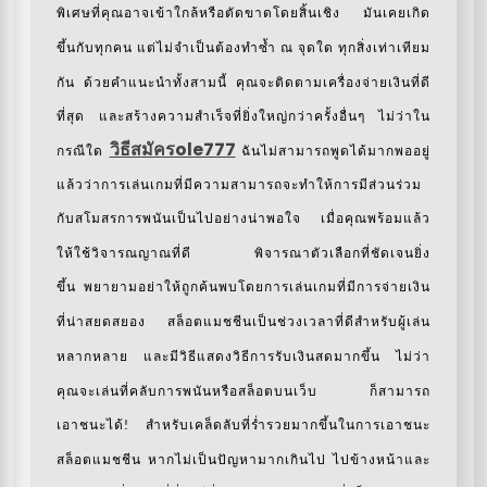
พิเศษที่คุณอาจเข้าใกล้หรือตัดขาดโดยสิ้นเชิง
มันเคยเกิด
ขึ้นกับทุกคน
แต่ไม่จำเป็นต้องทำซ้ำ
ณ
จุดใด
ทุกสิ่งเท่าเทียม
กัน
ด้วยคำแนะนำทั้งสามนี้
คุณจะติดตามเครื่องจ่ายเงินที่ดี
ที่สุด
และสร้างความสำเร็จที่ยิ่งใหญ่กว่าครั้งอื่นๆ
ไม่ว่าใน
วิธีสมัครole777
กรณีใด
ฉันไม่สามารถพูดได้มากพออยู่
แล้วว่าการเล่นเกมที่มีความสามารถจะทำให้การมีส่วนร่วม
กับสโมสรการพนันเป็นไปอย่างน่าพอใจ
เมื่อคุณพร้อมแล้ว
ให้ใช้วิจารณญาณที่ดี
พิจารณาตัวเลือกที่ชัดเจนยิ่ง
ขึ้น
พยายามอย่าให้ถูกค้นพบโดยการเล่นเกมที่มีการจ่ายเงิน
ที่น่าสยดสยอง
สล็อตแมชชีนเป็นช่วงเวลาที่ดีสำหรับผู้เล่น
หลากหลาย
และมีวิธีแสดงวิธีการรับเงินสดมากขึ้น
ไม่ว่า
คุณจะเล่นที่คลับการพนันหรือสล็อตบนเว็บ
ก็สามารถ
เอาชนะได้
สำหรับเคล็ดลับที่ร่ำรวยมากขึ้นในการเอาชนะ
!
สล็อตแมชชีน
หากไม่เป็นปัญหามากเกินไป
ไปข้างหน้าและ