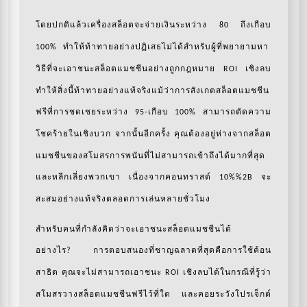
โดยปกติแล้วเครื่องสล็อตจะจ่ายเงินระหว่าง
ถึงเกือบ
80
ทำให้ท้าทายอย่างปฏิเสธไม่ได้สำหรับผู้ที่พยายามหา
100%
วิธีที่จะเอาชนะสล็อตแมชชีนอย่างถูกกฎหมาย
เชิงลบ
ROI
ทำให้สิ่งนี้ท้าทายอย่างแท้จริงแม้ว่าการสังเกตสล็อตแมชชีน
ฟรีที่การชดเชยระหว่าง
เกือบ
สามารถตัดความ
95-
100%
โชคร้ายในเชิงบวก
จากนั้นอีกครั้ง
คุณต้องอยู่ห่างจากสล็อต
แมชชีนของสโมสรการพนันที่ไม่สามารถเข้าถึงได้มากที่สุด
และหลีกเลี่ยงพวกเขา
เนื่องจากคอนทราสต์
จะ
10%%2B
สะสมอย่างแท้จริงตลอดการเล่นหลายชั่วโมง
สำหรับคนที่กำลังคิดว่าจะเอาชนะสล็อตแมชชีนได้
อย่างไร
การตอบสนองที่ชาญฉลาดที่สุดคือการใช้ค้อน
?
สาธิต
คุณจะไม่สามารถเอาชนะ
เชิงลบได้ในกรณีที่รู้ว่า
ROI
สโมสรวางสล็อตแมชชีนฟรีไว้ที่ใด
และคอยระวังโปรเจ็กต์