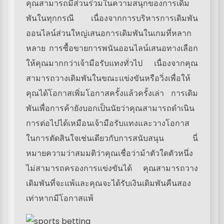
คุณสามารถมีส่วนร่วมในความสนุกของการเดิม
พันในทุกกรณี เนื่องจากการบริหารการเดิมพัน
ออนไลน์ส่วนใหญ่เสนอการเดิมพันในเกมที่หลาก
หลาย การซื้อขายการพนันออนไลน์เสนอทางเลือก
ให้คุณมากกว่าเจ้ามือรับแทงทั่วไป เนื่องจากคุณ
สามารถวางเดิมพันในขณะแข่งขันหรือวิ่งเพื่อให้
คุณได้โอกาสเพิ่มโอกาสครั้งแล้วครั้งเล่า การเดิม
พันเพื่อการค้ายังบอกเป็นนัยว่าคุณสามารถดำเนิน
การต่อไปได้เหมือนเจ้ามือรับแทงและวางโอกาส
ในการตัดสินใจเช่นเดียวกับการสนับสนุน นี่
หมายความว่าสมมติว่าคุณเชื่อว่าม้าตัวใดตัวหนึ่ง
ไม่สามารถครองการแข่งขันได้ คุณสามารถวาง
เดิมพันที่จะแพ้และคุณจะได้รับเงินเดิมพันคืนสอง
เท่าหากมีโอกาสแพ้