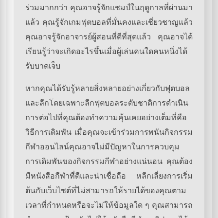
ร่วมมากกว่า คุณอาจรู้จักแชมป์ในฤดูกาลที่ผ่านมา
แล้ว คุณรู้จักเกมฟุตบอลที่มั่นคงและเชี่ยวชาญแล้ว
คุณอาจรู้จักอาจารย์ผู้สอนที่ดีที่สุดแล้ว คุณอาจได้
เรียนรู้ว่าจะเกิดอะไรขึ้นเมื่อผู้เล่นคนใดคนหนึ่งได้
รับบาดเจ็บ
หากคุณได้รับรู้หลายสิ่งหลายอย่างเกี่ยวกับฟุตบอล
และลีกโดยเฉพาะลีกฟุตบอลระดับชาติการดำเนิน
การต่อไปที่คุณต้องทำความคุ้นเคยอย่างเต็มที่คือ
วิธีการเดิมพัน เมื่อคุณจะเข้าร่วมการพนันกิจกรรม
กีฬาออนไลน์คุณอาจไม่มีปัญหาในการควบคุม
การเดิมพันของกิจกรรมกีฬาอย่างแน่นอน คุณต้อง
มีหนังสือกีฬาที่ดีและน่าเชื่อถือ หลีกเลี่ยงการเริ่ม
ต้นกับเว็บไซต์ที่ไม่สามารถให้รายได้ของคุณตาม
เวลาที่กำหนดหรือจะไม่ให้ข้อมูลใด ๆ คุณสามารถ