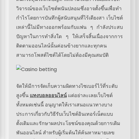
วิจารณ์ของเว็บไซต์พนันปลอมซึ่งอาจตั้งขึ้นเพื่อทำ
กำไรโดยการบันทึกผู้สนับสนุนที่ไร้เดียงสา เว็บไซต์
เหล่านี้ไม่มีทางออกพร้อมกับแฟน ๆ กำลังประสบ
ปัญหาในการทำสิ่งใด ๆ ให้เสร็จสิ้นเนื่องจากการ
ติดตามออนไลน์นั้นค่อนข้างยากและทุกคน
สามารถโพสต์ไซต์ได้โดยไม่ต้องมีคุณสมบัติ
จัดให้มีการจัดเก็บความผิดทางไซเบอร์ไว้ที่ระดับ
สูงขึ้น
แทงบอลออนไลน์
แต่อย่าละเลยเว็บไซต์
ทั้งหมดเช่นนี้ อนุญาตให้เราเสนอแนวทางบาง
ประการเกี่ยวกับวิธีรับเว็บไซต์อินเทอร์เน็ตแบบ
ดั้งเดิมและรักษาผลประโยชน์ของคุณด้วยการเดิม
พันออนไลน์ สำหรับผู้เริ่มต้นให้ค้นหาหมายเลข