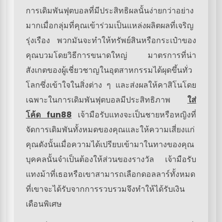
การเดิมพันฟุตบอลที่มีประสิทธิผลนั้นง่ายกว่าอย่าง
มากเมื่อกลุ่มที่คุณเข้าร่วมเป็นแหล่งผลิตผลที่เจริญ
รุ่งเรือง พวกมันจะทำให้ทรัพย์สินหรือกระเป๋าของ
คุณบวมโดยวิธีการขนาดใหญ่ มาตรการที่น่า
สังเกตของผู้เชี่ยวชาญในอุตสาหกรรมได้ผุดขึ้นทั่ว
โลกซึ่งเข้าใจในสิ่งต่าง ๆ และส่งผลให้คาสิโนโดย
เฉพาะในการเดิมพันฟุตบอลมีประสิทธิภาพ
ใส่
โค้ด fun88
เจ้ามือรับแทงจะเป็นชายหรือหญิงที่
จัดการเดิมพันทั้งหมดของคุณและให้ความเสี่ยงแก่
คุณดังนั้นเมื่อความได้เปรียบเข้ามาในทางของคุณ
บุคคลนั้นจำเป็นต้องให้ส่วนของรางวัล เจ้ามือรับ
แทงม้าที่เธอหรือเขาสามารถเลือกดอลลาร์ทั้งหมด
ที่เขาจะได้รับจากการรวบรวมจึงทำให้ได้รับเงิน
เดือนพิเศษ