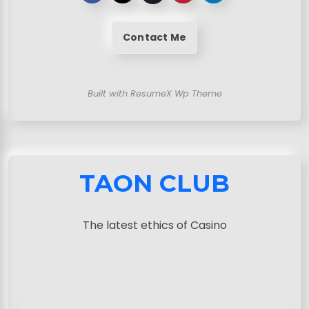
Contact Me
Built with ResumeX Wp Theme
TAON CLUB
The latest ethics of Casino