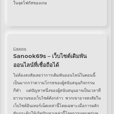
ในจุดโฟกัสของเกม
Casino
Sanook69s – เว็บไซต์เดิมพัน
ออนไลน์ที่เชื่อถือได้
ไม่ต้องสงสัยเลยว่าการเดิมพันออนไลน์ในตอนนี้
เป็นมากกว่าความโกรธของผู้สนับสนุนกิจกรรม
กีฬา แต่ปัญหาหนึ่งของผู้สนับสนุนอาจเป็นเวลาที่
ยาวนานของเว็บไซต์ดังกล่าว พวกเขาอาจสงสัยใน
เว็บไซต์อินเทอร์เน็ตเหล่านี้โดยเฉพาะเมื่อการผลัก
ดันกระตุ้นให้เกิดปัญหาเหล่านี้โดยการเผยแพร่บท