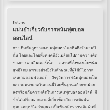
Betting
แม่นยำเกี่ยวกับการพนันฟุตบอล
ออนไลน์
การเดิมพันถูกวางลงบนฟุตบอลโดยคิดถึงจำนวนปี
นั้น โดยและโดยทั้งหมดนี้ยังเปลี่ยนไปตามความคิด
ของการเล่นอินเทอร์เน็ต สถานที่ตั้งของเว็บพนัน
สุทธิโดยเฉพาะอย่างยิ่งในลักษณะที่ผู้ใช้มีโอกาส
เล่นเกมคอมพิวเตอร์ ปัจจุบันการพนันฟุตบอลเป็น
ผลรวมมหาศาลในตอนนี้โดยพื้นฐานแล้วยากน้อย
ลงพร้อมกับความคิดในการเล่นฟุตบอลออนไลน์ มี
ข้อได้เปรียบมากมายที่เกี่ยวข้องกับการเดิมพัน
ฟุตบอลสุทธิไม่ว่าคุณจะเป็นพันธมิตรการเดิมพันที่