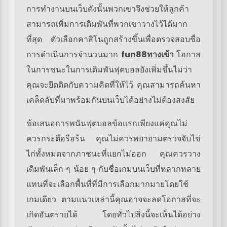
การทำงานบนเว็บดังนั้นพวกเขาจึงช่วยให้ลูกค้า
สามารถเพิ่มการเดิมพันที่พวกเขาวางไว้ได้มาก
ที่สุด ตัวเลือกคาสิโนถูกสร้างขึ้นเพื่อตรวจสอบชื่อ
การดำเนินการจำนวนมาก
fun88ทางเข้า
โอกาส
ในการชนะในการเดิมพันฟุตบอลยังเพิ่มขึ้นไม่ว่า
คุณจะยึดติดกับความคิดที่ให้ไว้ คุณสามารถค้นหา
เคล็ดลับที่มาพร้อมกันบนเว็บได้อย่างไม่ต้องสงสัย
ข้อเสนอการพนันฟุตบอลข้อแรกเพียงแค่คุณไม่
ควรกระตือรือร้น คุณไม่ควรพยายามตรวจจับไข่
ไก่ทั้งหมดจากภาชนะที่แยกไม่ออก คุณควรวาง
เดิมพันเล็ก ๆ น้อย ๆ กับชื่อเกมบนเว็บที่หลากหลาย
แทนที่จะเลือกพื้นที่ที่มีการเลือกมากมายโดยใช้
เกมเดียว ตามแนวเหล่านี้คุณอาจจะลดโอกาสที่จะ
เกิดอันตรายได้ โดยทั่วไปสิ่งนี้จะเห็นได้อย่าง