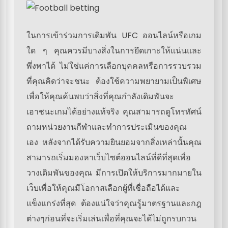
ในการเข้าร่วมการเดิมพัน UFC ออนไลน์หรือเกม
ใด ๆ คุณควรมีบางสิ่งในการยึดเกาะให้แน่นและ
พึ่งพาได้ ไม่ใช่แค่การเลือกบุคคลหรือการรวบรวม
ที่คุณคิดว่าจะชนะ ต้องใช้ความพยายามเป็นพิเศษ
เพื่อให้คุณค้นพบว่าสิ่งที่คุณกำลังเดิมพันจะ
เอาชนะเกมได้อย่างแท้จริง คุณสามารถดูโทรทัศน์
ถามหน่วยงานกีฬาและทำการประเมินของคุณ
เอง หลังจากได้รับความยินยอมจากสิ่งเหล่านั้นคุณ
สามารถเริ่มมองหาเว็บไซต์ออนไลน์ที่ดีที่สุดเพื่อ
วางเดิมพันของคุณ มีการเปิดให้บริการมากมายใน
เว็บเพื่อให้คุณมีโอกาสเลือกผู้ที่เชื่อถือได้และ
แข็งแกร่งที่สุด ต้องแน่ใจว่าคุณรู้มาตรฐานและกฎ
ต่างๆก่อนที่จะเริ่มเล่นเพื่อที่คุณจะได้ไม่ถูกรบกวน