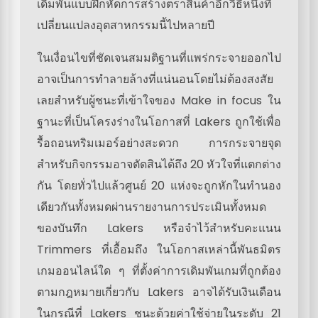
เดิมพันแบบฝึกหัดการสร้างตราสินค้าอีกวิธีหนึ่งที่
เปลี่ยนแปลงอุตสาหกรรมนี้ไปหลายปี
ในเงื่อนไขที่ชัดเจนสมมติฐานที่แพร่กระจายออกไป
อาจเป็นการทำลายล้างที่แน่นอนโดยไม่ต้องสงสัย
เลยสำหรับผู้ชนะที่เข้าใจของ Make in focus ใน
ฐานะที่เป็นโครงร่างในโอกาสที่ Lakers ถูกใช้เพื่อ
รื้อถอนทริมเมอร์อย่างสะดวก การกระจายจุด
สำหรับกิจกรรมอาจตัดสินได้ถึง 20 หัวใจที่แตกต่าง
กัน โดยทั่วไปแล้วศูนย์ 20 แห่งจะถูกหักในทำนอง
เดียวกันทั้งหมดผ่านรายงานการประเมินทั้งหมด
ของบันทึก Lakers หรือจำไว้สำหรับคะแนน
Trimmers ที่เอื้อมถึง ในโอกาสเหล่านี้พันธมิตร
เกมออนไลน์ใด ๆ ที่ตั้งค่าการเดิมพันเกมที่ถูกต้อง
ตามกฎหมายเกี่ยวกับ Lakers อาจได้รับเงินเดือน
ในกรณีที่ Lakers ชนะด้วยค่าใช้จ่ายในระดับ 21