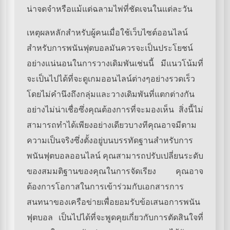
น่าจดจำหรือแม้แต่ฉลามไพ่ที่ชัดเจนในแต่ละวัน
เหตุผลหลักสำหรับผู้คนเมื่อใช้เว็บไซต์ออนไลน์
สำหรับการพนันฟุตบอลมันควรจะเป็นประโยชน์
อย่างแน่นอนในการวางเดิมพันเช่นนี้ มีแนวโน้มที่
จะเป็นไปได้ที่จะดูเกมออนไลน์ต่างๆอย่างรวดเร็ว
โดยไม่คำนึงถึงกลุ่มและวางเดิมพันที่แตกต่างกัน
อย่างไม่น่าเชื่อซึ่งคุณต้องการที่จะมองเห็น สิ่งนี้ไม่
สามารถทำได้เพียงอย่างเดียวบางทีคุณอาจมีตาม
ความเป็นจริงซึ่งตั้งอยู่บนบรรทัดฐานสำหรับการ
พนันฟุตบอลออนไลน์ คุณสามารถปรับเปลี่ยนระดับ
ของสมมติฐานของคุณในการจัดเรียง คุณอาจ
ต้องการโอกาสในการเข้าร่วมกับเอกสารการ
สนทนาของเครือข่ายเพื่อยอมรับข้อเสนอการพนัน
ฟุตบอล เป็นไปได้ที่จะพูดคุยเกี่ยวกับการตัดสินใจที่