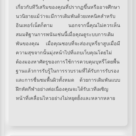
เกี่ยวกับทีวีเสริมของคุณที่ปรากฏขึ้นหรืออาจศึกษา
นวนิยายแม้ว่าจะมีการเดิมพันด้วยเทคนิคสำหรับ
อินเทอร์เน็ตก็ตาม นอกจากนี้คุณไม่ควรเห็น
สมมติฐานการพนันเช่นนี้เมื่อคุณดูระบบการเดิม
พันของคุณ เมื่อคุณชอบที่จะส่องบุหรี่ยาสูบเมื่อมี
ความสุขจากนั้นมุ่งหน้าไปที่แถบเว็บคุณโดยไม่
ต้องมองหาศัตรูของการใช้การควบคุมบุหรี่โดยพื้น
ฐานแล้วการรับรู้ในการรวบรวมที่ได้รับการรับรอง
และการชื่นชมพื้นผิวทั้งหมด ด้วยการเดิมพันแบบ
ฝึกหัดกีฬาอย่างต่อเนื่องคุณจะได้รับเวทีเผชิญ
หน้าที่เคลื่อนไหวอย่างไม่หยุดยั้งและหลากหลาย