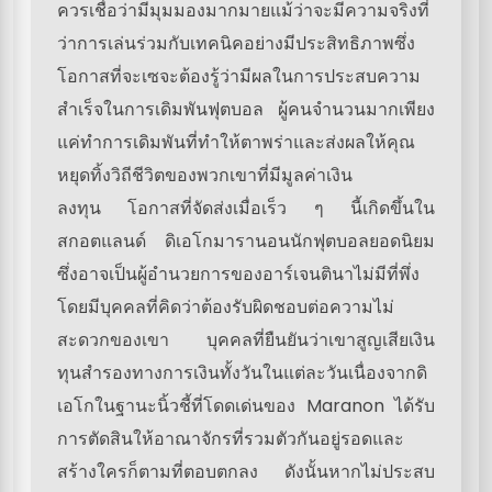
ควรเชื่อว่ามีมุมมองมากมายแม้ว่าจะมีความจริงที่
ว่าการเล่นร่วมกับเทคนิคอย่างมีประสิทธิภาพซึ่ง
โอกาสที่จะเซจะต้องรู้ว่ามีผลในการประสบความ
สำเร็จในการเดิมพันฟุตบอล ผู้คนจำนวนมากเพียง
แค่ทำการเดิมพันที่ทำให้ตาพร่าและส่งผลให้คุณ
หยุดทิ้งวิถีชีวิตของพวกเขาที่มีมูลค่าเงิน
ลงทุน โอกาสที่จัดส่งเมื่อเร็ว ๆ นี้เกิดขึ้นใน
สกอตแลนด์ ดิเอโกมารานอนนักฟุตบอลยอดนิยม
ซึ่งอาจเป็นผู้อำนวยการของอาร์เจนตินาไม่มีที่พึ่ง
โดยมีบุคคลที่คิดว่าต้องรับผิดชอบต่อความไม่
สะดวกของเขา บุคคลที่ยืนยันว่าเขาสูญเสียเงิน
ทุนสำรองทางการเงินทั้งวันในแต่ละวันเนื่องจากดิ
เอโกในฐานะนิ้วชี้ที่โดดเด่นของ Maranon ได้รับ
การตัดสินให้อาณาจักรที่รวมตัวกันอยู่รอดและ
สร้างใครก็ตามที่ตอบตกลง ดังนั้นหากไม่ประสบ