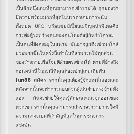
เป็นอีกหนึ่งเกมที่คุณสามารถเข้าร่วมได้ ถูกมองว่า
มีความพร้อมมากที่สุดในบรรดาเกมการพนัน
ทั้งหมด UFC หรือแชมป์เปี้ยนเผชิญหน้าพิเศษคือ
การต่อสู้ระหว่างคนสองคนโดยต่อสู้กันว่าใครจะ
เป็นคนที่ยังคงอยู่ในสนาม มันอาจถูกดึงเข้ามาใกล้
มวยมากขึ้นในครั้งนี้เท่านั้นที่สามารถใช้ทุกส่วน
ของร่างกายเพื่อโจมตีฝ่ายตรงข้ามได้ ตามที่อ้างถึง
ก่อนหน้านี้ในกรณีที่คุณต้องเข้าสู่เกมเดิมพัน
fun88 สมัคร
จากนั้นคุณต้องรู้จักเกมนั้นเองและ
หลังจากนั้นจะทำการสอบสวนผู้เล่นฝ่ายตรงข้ามทั้ง
สอง มันจะช่วยให้คุณรู้ลักษณะและจุดอ่อนของ
พวกเขา จากนั้นคุณสามารถสำรวจว่ารายการใดมี
ความน่าจะเป็นที่สำคัญที่สุดในการชนะการ
แข่งขัน