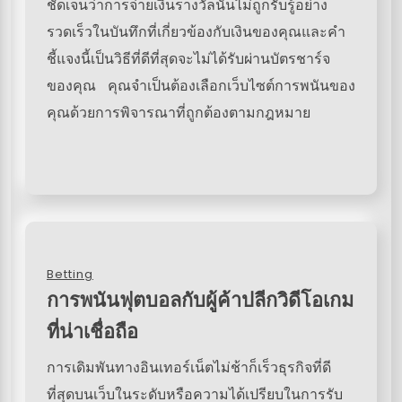
ชัดเจนว่าการจ่ายเงินรางวัลนั้นไม่ถูกรับรู้อย่าง
รวดเร็วในบันทึกที่เกี่ยวข้องกับเงินของคุณและคำ
ชี้แจงนี้เป็นวิธีที่ดีที่สุดจะไม่ได้รับผ่านบัตรชาร์จ
ของคุณ คุณจำเป็นต้องเลือกเว็บไซต์การพนันของ
คุณด้วยการพิจารณาที่ถูกต้องตามกฎหมาย
Betting
การพนันฟุตบอลกับผู้ค้าปลีกวิดีโอเกม
ที่น่าเชื่อถือ
การเดิมพันทางอินเทอร์เน็ตไม่ช้าก็เร็วธุรกิจที่ดี
ที่สุดบนเว็บในระดับหรือความได้เปรียบในการรับ