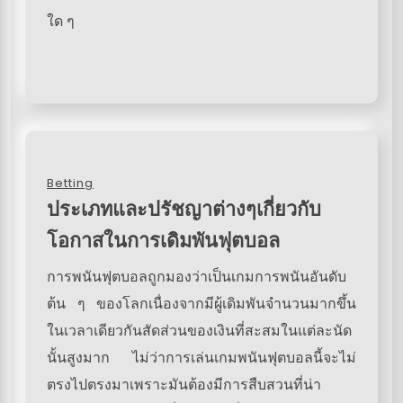
ใด ๆ
Betting
ประเภทและปรัชญาต่างๆเกี่ยวกับ
โอกาสในการเดิมพันฟุตบอล
การพนันฟุตบอลถูกมองว่าเป็นเกมการพนันอันดับ
ต้น ๆ ของโลกเนื่องจากมีผู้เดิมพันจำนวนมากขึ้น
ในเวลาเดียวกันสัดส่วนของเงินที่สะสมในแต่ละนัด
นั้นสูงมาก ไม่ว่าการเล่นเกมพนันฟุตบอลนี้จะไม่
ตรงไปตรงมาเพราะมันต้องมีการสืบสวนที่น่า