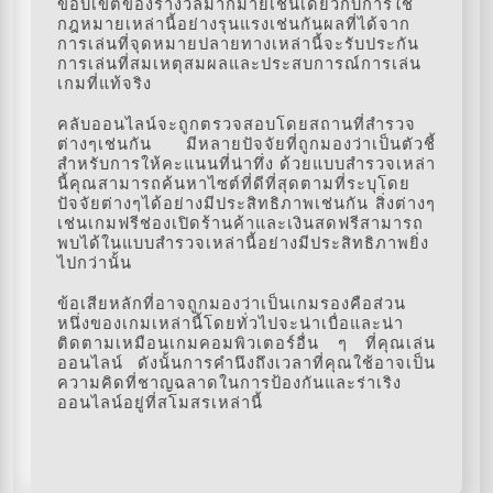
ขอบเขตของรางวัลมากมายเช่นเดียวกับการใช้
กฎหมายเหล่านี้อย่างรุนแรงเช่นกันผลที่ได้จาก
การเล่นที่จุดหมายปลายทางเหล่านี้จะรับประกัน
การเล่นที่สมเหตุสมผลและประสบการณ์การเล่น
เกมที่แท้จริง
คลับออนไลน์จะถูกตรวจสอบโดยสถานที่สำรวจ
ต่างๆเช่นกัน
มีหลายปัจจัยที่ถูกมองว่าเป็นตัวชี้
สำหรับการให้คะแนนที่น่าทึ่ง
ด้วยแบบสำรวจเหล่า
นี้คุณสามารถค้นหาไซต์ที่ดีที่สุดตามที่ระบุโดย
ปัจจัยต่างๆได้อย่างมีประสิทธิภาพเช่นกัน
สิ่งต่างๆ
เช่นเกมฟรีช่องเปิดร้านค้าและเงินสดฟรีสามารถ
พบได้ในแบบสำรวจเหล่านี้อย่างมีประสิทธิภาพยิ่ง
ไปกว่านั้น
ข้อเสียหลักที่อาจถูกมองว่าเป็นเกมรองคือส่วน
หนึ่งของเกมเหล่านี้โดยทั่วไปจะน่าเบื่อและน่า
ติดตามเหมือนเกมคอมพิวเตอร์อื่น
ๆ
ที่คุณเล่น
ออนไลน์
ดังนั้นการคำนึงถึงเวลาที่คุณใช้อาจเป็น
ความคิดที่ชาญฉลาดในการป้องกันและร่าเริง
ออนไลน์อยู่ที่สโมสรเหล่านี้