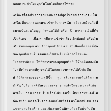
ตลอด
ชั่วโมงทุกวันโดยไม่เสียค่าใช้จ่าย
24
เครื่องสล็อตที่น่ากลัวอย่างยิ่งยวดที่สุดในลาสเวกัสน่าจะเป็น
เครื่องที่พบภายนอกทางเข้าคลับการพนัน
สล็อตเหมือนกับที่
สนามบินส่วนใหญ่ถูกกำหนดให้สำหรับ
การจ่ายเงินที่ต่ำ
%
เป็นพิเศษ
เนื่องจากมีการแข่งขันเพียงเล็กน้อยสำหรับเงิน
เดิมพันของคุณ
สมมติว่าคุณกำลังจะเล่นตัวเลือกที่ฉลาดที่สุด
ของคุณคือเล่นในคลับและใช้ประโยชน์จากวีไอพีและ
โครงการพิเศษ
ให้กิจกรรมของคุณผูกติดกับไม้กอล์ฟสองอัน
โดยมีเป้าหมายที่คุณจะได้โฟกัสและจัดการได้เร็วยิ่งขึ้น
ทำให้กิจกรรมของคุณดูดีขึ้น
ดูว่าสโมสรการพนันให้ความ
สำคัญกับโอกาสที่ชัดเจนและพยายามเล่นในช่วงเวลาพิเศษ
หรือไม่
การเข้าร่วมโปรเจ็กต์เพิ่มเติมนั้นเป็นข้อกำหนดที่ไม่
ต้องสงสัย
แต่คุณไม่ควรเล่นต่อไปเพื่อจัดหาโฟกัสพิเศษ
วาง
แนวความโชคร้าย
และเข้มงวดเป็นพิเศษโดยยึดมั่นกับมัน