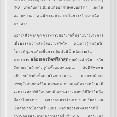
INS
บวกกับการเดิมพันที่ออกกำลังแบบกรีฑา
และนั่น
หมายความว่าคุณมีความสามารถในการสร้างเทคนิค
มหาศาล
นอกเหนือจากคุณควรทราบข้อกังวลพื้นฐานบางประการ
เพื่อบรรลุความสำเร็จอย่างจริงใจ
คุณควรรู้ว่าเมื่อใด
ก็ตามที่ชุมชนท้องถิ่นการเดิมพันมีน้ำหนักภายใน
สล็อตเครดิตฟรีล่าสุด
มาตรการ
คุณต้องดำเนินการใน
ลักษณะอื่นด้วยปัจจุบันทั้งหมดของคุณ
ทันทีที่ชุมชน
อธิบายเกี่ยวกับขั้นตอนโดยประมาณ
พวกเขามักจะ
บรรลุถึงขั้นตอนที่ไม่เหมาะสม
หากคุณมีความกล้าพอที่
จะตรวจสอบวิธีย้อนกลับที่เฉพาะเจาะจงกับวิธีใดวิธีหนึ่ง
ที่ตรงไปตรงมา
คุณอาจพบว่าตัวเองประสบกับกระแส
เงินสดมากขึ้นภายในงบประมาณของคุณหลังจากที่มี
การพูดคุยและดำเนินการเสร็จสิ้นทั้งหมด
แท้จริงแล้ว