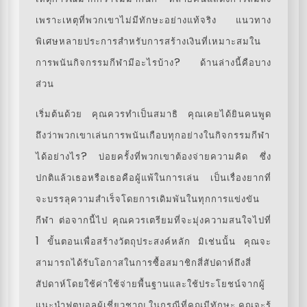
เพราะเหตุที่พวกเขาไม่มีทักษะอย่างแท้จริง
แนวทาง
พิเศษหลายประการสำหรับการสร้างเงินที่เหมาะสมใน
?
การพนันกิจกรรมกีฬามีอะไรบ้าง
ด้านล่างนี้คือบาง
ส่วน
เริ่มต้นด้วย
คุณควรทำเป็นสมาธิ
คุณเคยได้ยินคนพูด
ถึงว่าพวกเขาเล่นการพนันเกือบทุกอย่างในกิจกรรมกีฬา
?
ได้อย่างไร
บ่อยครั้งที่พวกเขาต้องจ่ายความคิด
ซึ่ง
ปกติแล้วเธอหรือเธอคือผู้แพ้ในการเล่น
เป็นเรื่องยากที่
จะบรรลุความสำเร็จโดยการเดิมพันในทุกการแข่งขัน
กีฬา
ต่อจากนี้ไป
คุณควรเตรียมที่จะมุ่งความสนใจไปที่
1
ขั้นตอนเพื่อสร้างวัตถุประสงค์หลัก
มิเช่นนั้น
คุณจะ
สามารถได้รับโอกาสในการซื้อสมาชิกสี่สัปดาห์ถึงสี่
สัปดาห์โดยใช้ค่าใช้จ่ายพื้นฐานและใช้ประโยชน์จากผู้
แนะนำฟุตบอลผู้เชี่ยวชาญ
ในกรณีที่คุณมีทักษะ
คุณจะรู้