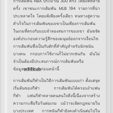
การเดิมพัน NBA ประมาณ 300 ครั้ง โดยแพ้หลาย
ครั้ง เขาชนะการเดิมพัน MLB 194 รายการที่น่า
ประหลาดใจ โดยแพ้เพียงครั้งเดียว หนทางสู่ความ
สำเร็จในการเดิมพันของเขาเป็นเพียงการเดิมพัน
ในเกมที่ตรงกับแบบจำลองสมการของเขา มันขจัด
องค์ประกอบความรู้สึกของมนุษย์ออกจากเงื่อนไข
การเดิมพันซึ่งเป็นกับดักที่สำคัญสำหรับนักพนัน
บางคน กรอบการใช้งานก็ไม่ยากเช่นกัน มันไม่
จำเป็นต้องมีประสบการณ์การเดิมพันหรือ
ข้อมูล
w88kub
ก่อนหน้านี้
การเดิมพันกีฬาเป็นวิธีการเดิมพันแบบเก่า ตั้งแต่จุด
เริ่มต้นของกีฬา การเดิมพันได้ครอบงำแฟน
กีฬา แฟนกีฬาหลายคนสนใจสิ่งนี้เนื่องจากสร้าง
ความกระตือรือร้นต่อเกม แม้ว่าจะผิดกฎหมายใน
บางประเทศ การพนันกีฬายังคงดำเนินต่อไปใน