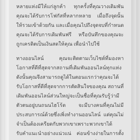
หลายแห่งมีให้แก่ลูกค้า ทุกครั้งที่คุณวางเดิมพัน
คุณจะได้รับการโฟกัสที่หลากหลาย เมื่อถึงจุดนั้น
ให้รวมเข้าด้วยกัน และเมื่อคุณไปถึงจุดจบที่กำหนด
คุณจะได้รับการเดิมพันฟรี หรือบันทึกของคุณจะ
ถูกเครดิตเป็นเงินสดให้คุณ เพื่อนำไปใช้
ทางออนไลน์ คุณจะติดตามเว็บไซต์ที่มองหา
โอกาสที่ดีที่สุดจากสถานที่เดิมพันออนไลน์ทุกแห่ง
ดังนั้นคุณจึงสามารถดูได้ในตอนแรกว่าคุณจะได้
รับโอกาสที่ดีที่สุดจากการตัดสินใจของคุณ สถานที่
เดิมพันออนไลน์ส่วนใหญ่จะเป็นชื่อที่คุณรับรู้ว่ามี
ตัวตนอยู่บนถนนไฮโร้ด จะมีบางคนที่คุณไม่มี
ประสบการณ์ด้วยซึ่งเพิ่งทำงานออนไลน์ แต่คุณไม่
จำเป็นต้องเครียดกับพวกเขาเพราะพวกเขาได้
รับคำแนะนำอย่างแน่วแน่ ค่อนข้างง่ายในการตั้ง