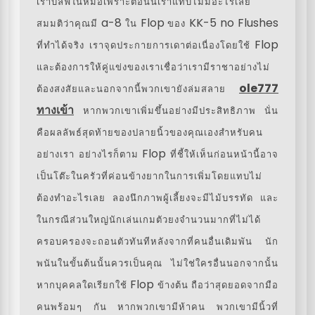
เราบลัฟในหม้อเพราะตอนนี้เราแทบไม่มีอะไรเลย
a-8
Flop
KK-5 no Flushes
สมมติว่าคุณมี
ใน
ของ
Flop
ที่ทำได้จริง
เราจุดประกายการเดาต่อเนื่องโดยใช้
และต้องการให้คู่แข่งของเราเชื่อว่าเรามีราชาอย่างไม่
ole777
ต้องสงสัยและนอกจากนี้พวกเขายังล่มสลาย
ทางเข้า
หากพวกเขาเพิ่มขึ้นอย่างมีประสิทธิภาพ
นั่น
คือผลลัพธ์สุดท้ายของปลายนิ้วของคุณเองสำหรับคน
Flop
อย่างเรา
อย่างไรก็ตาม
ที่ชี้ให้เห็นก่อนหน้านี้อาจ
เป็นโต๊ะในครัวที่ค่อนข้างยากในการเพิ่มโดยแทบไม่
ต้องทำอะไรเลย
ลองนึกภาพผู้เลี้ยงจะมีไม้บรรทัด
และ
ในกรณีส่วนใหญ่นักเล่นเกมตัวยงจำนวนมากที่ไม่ได้
ครอบครองจะถอนตัวทันทีหลังจากที่คนอื่นเดิมพัน
นัก
พนันในขั้นต้นนั้นควรเป็นคุณ
ไม่ใช่ใครอื่นนอกจากนั้น
Flop
หากบุคคลใดเรียกใช้
ข้างต้น
ถือว่าสุดยอดจากมือ
คนพร้อมๆ
กัน
หากพวกเขามีห้าคน
พวกเขามีนิ้วที่