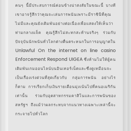
คนๆ
นี้มีประสบการณ์ค่อนข้างน่าสงสัยในขณะนี้
บางที
เขาอาจรู้สึกว่าคุณจะเล่นการพนันเพราะมีราชินีที่คุณ
ไม่มีและคุณยังเดิมพันอย่างต่อเนื่องเพื่อแสดงให้เห็นว่า
ท่ามกลางแจ็ค
คุณรู้สึกไม่สะทกสะท้านจริงๆ
ร่วมกับ
ปัจจุบันนักพนันทั่วโลกต่างตื่นตระหนกในการอนุญาตใน
Unlawful On the internet on line casino
Enforcement Respond UIGEA
ซึ่งห้ามไม่ให้ผู้คน
เดิมพันเกมออนไลน์บนอินเทอร์เน็ตและซึ่งดูเหมือนจะ
เป็นเรื่องเร่งด่วนที่สุดเกี่ยวกับ
กลุ่มการพนัน
อย่างไร
ก็ตาม
การเรียกเก็บเงินรายเดือนมุ่งเน้นไปที่คนอเมริกัน
เท่านั้น
ร่วมกับอุตสาหกรรมคาสิโนและการพนันของ
สหรัฐฯ
ถึงแม้ว่าผลกระทบจากแนวทางเฉพาะเหล่านี้จะ
กระจายไปทั่วโลก