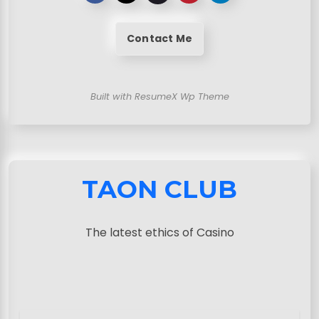
Contact Me
Built with ResumeX Wp Theme
TAON CLUB
The latest ethics of Casino