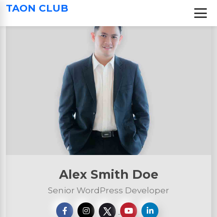
S
TAON CLUB
k
i
p
t
o
c
o
n
t
e
n
t
Alex Smith Doe
Senior WordPress Developer