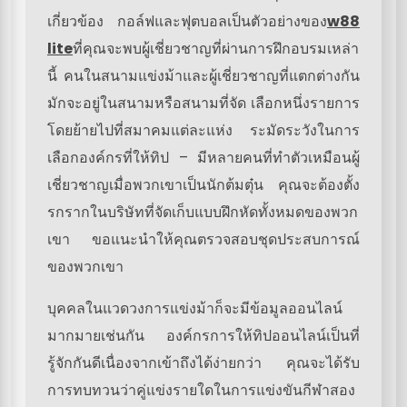
เกี่ยวข้อง กอล์ฟและฟุตบอลเป็นตัวอย่างของ
w88
lite
ที่คุณจะพบผู้เชี่ยวชาญที่ผ่านการฝึกอบรมเหล่า
นี้ คนในสนามแข่งม้าและผู้เชี่ยวชาญที่แตกต่างกัน
มักจะอยู่ในสนามหรือสนามที่จัด เลือกหนึ่งรายการ
โดยย้ายไปที่สมาคมแต่ละแห่ง ระมัดระวังในการ
เลือกองค์กรที่ให้ทิป – มีหลายคนที่ทำตัวเหมือนผู้
เชี่ยวชาญเมื่อพวกเขาเป็นนักต้มตุ๋น คุณจะต้องตั้ง
รกรากในบริษัทที่จัดเก็บแบบฝึกหัดทั้งหมดของพวก
เขา ขอแนะนำให้คุณตรวจสอบชุดประสบการณ์
ของพวกเขา
บุคคลในแวดวงการแข่งม้าก็จะมีข้อมูลออนไลน์
มากมายเช่นกัน องค์กรการให้ทิปออนไลน์เป็นที่
รู้จักกันดีเนื่องจากเข้าถึงได้ง่ายกว่า คุณจะได้รับ
การทบทวนว่าคู่แข่งรายใดในการแข่งขันกีฬาสอง