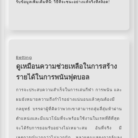
รับข้อมูลเพิ่มเติมที่นี่
วิธีที่จะชนะอย่างแท้จริงที่สล็อต
:
!
Betting
ดูเหมือนความช่วยเหลือในการสร้าง
รายได้ในการพนันฟุตบอล
การจะประสบความสำเร็จในการเล่นกีฬา
การพนัน
และ
ผมยังหมายความถึงกำไรอย่างแน่นอนแล้วคุณต้องมี
กลยุทธ์
บรรดาผู้ที่คิดว่าพวกเขาสามารถสุ่มสี่สุ่มห้าผ่าน
ตำแหน่งและมีแนวโน้มที่จะพร้อมใช้งานในเรทที่ดีที่สุด
จะได้รับการยอมรับอย่างไม่เหมาะสม
อันที่จริง
มี
เหตุการณ์มากกว่าไม่มากนัก
หลายคนแสดงการล้มลง