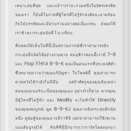
เหมาะสมที่สุด
และแม้ว่าเราจะรวมหนึ่งในบัตรเครดิต
ของเรา
ก็ยังมีโอกาสที่ผู้โทรที่ไม่รู้จักสงสัยจะมาพร้อม
กับไม้บรรทัดและมีส่วนร่วมอย่างต่อเนื่องเช่น
ส่งผลให้
1
เราช้าลง
กระสุนนัดที่
มาเพียบ
ที่แสดงให้เห็นในที่นี้เป็นสถานการณ์ที่เราสามารถยิง
7-6
กระสุนอีกนัดได้อย่างง่ายดาย
สมมุติว่าตอนนี้เรามี
Flop
8-5-K
และ
ก็ใช้ได้
คุณเป็นคนแรกที่ประพฤติตัว
ซึ่งหมายความว่าคุณแก้ปัญหา
ในโพสต์นี้
คุณสามารถ
คาดหวังได้ว่ายังไม่มีมือ
แต่ถ้าศัตรูของคุณล้มเหลว
คอนเทนเนอร์จะเป็นของคุณเอง
อย่างไรก็ตาม
หากคุณ
Modify
Directly
มีผู้โทรที่ไม่รู้จัก
และ
จะไม่ทำให้
8-5-KJ
ของคุณสมบูรณ์
พูด
คุณอาจยิงกระสุนอีกนัด
หนึ่ง
คู่ต่อสู้ของคุณอาจมีราชินี
แต่เขาสามารถใช้เซเว่น
แบบสัมบูรณ์ได้
ทันทีที่มีอีกมากกว่าการ์ดโผล่ออกมา