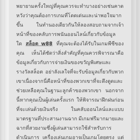
พยายามครั้งใหญ่ที่คุณควรจะทำบางอย่างเช่นคาด
หวังว่าคุณต้องการเกมที่โดดเด่นและน่าพอใจมาก
ขึ้น ในทำนองเดียวกันให้ลองสอบถามจากเจ้า
หน้าที่ของคลับการพนันออนไลน์เกี่ยวกับข้อมูล
ใด
สล็อต w88
ที่คุณจะต้องได้รับในเกมพีซีของ
คุณ เห็นได้ชัดว่าสิ่งสำคัญที่คุณควรพิจารณาคือ
ข้อมูลเกี่ยวกับการจ่ายเงินของขวัญพิเศษและ
รางวัลสล็อต อย่าลังเลใจที่จะรับข้อมูลเกี่ยวกับพวก
เขาเนื่องจากนี่คือหน้าที่ของพวกเขาที่จะดึงดูดและ
ช่วยเหลือคุณในฐานะลูกค้าของพวกเขา นอกจาก
นี้หากคุณเป็นผู้เล่นครั้งแรก ให้พิจารณาฝึกฝนก่อน
ที่จะเล่นด้วยเงินจริง ในคลับออนไลน์และแบบ
มาตรฐานที่ประสานงานฉาก มีเกมฟรีมากมายและ
ฉากที่สวยงามซึ่งผู้เล่นสามารถใช้สำหรับการ
ดำเนินการ เครื่องเล่นเกมอาจเป็นเกมโดยตรง แต่