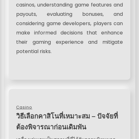
casinos, understanding game features and
payouts, evaluating bonuses, and
considering game developers, players can
make informed decisions that enhance
their gaming experience and mitigate
potential risks.
Casino
วิธีเลือกคาสิโนที่เหมาะสม – ปัจจัยที่
ต้องพิจารณาก่อนเดิมพัน