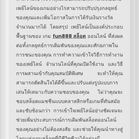
เพย์ไลน์ของเกมอย่างไรสามารถปรับปรุงกลยุทธ์
ของคุณและเพิ่มโอกาสในการได้รับเงินรางวัล
จำนวนมากได้ โดยสรุป เพย์ไลน์เป็นองค์ประกอบ
พื้นฐานของ เกม
fun888 สล็อต
ออนไลน์ ที่ส่งผล
ต่อทั้งกลยุทธ์การเดิมพันของคุณและศักยภาพใน
การชนะของคุณ การทำความเข้าใจวิธีการทำงาน
ของเพย์ไลน์ จำนวนไลน์ที่คุณเปิดใช้งาน และวิธี
การผสานเข้ากับคุณสมบัติพิเศษ จะทำให้คุณ
สามารถตัดสินใจได้ดีขึ้นและปรับแต่งรูปแบบการ
เล่นให้เหมาะกับความชอบของคุณ ไม่ว่าคุณจะ
ชอบสล็อตแมชชีนแบบคลาสสิกหรือเกมที่ทันสมัย
และซับซ้อนกว่า การเข้าใจเพย์ไลน์อย่างชัดเจนจะ
ช่วยเพิ่มประสบการณ์การเดิมพันสล็อตออนไลน์
ของคุณอย่างไม่ต้องสงสัย และช่วยให้คุณนำทางสู่
โลกแห่งเกมสล็อตที่มีชีวิตชีวาได้อย่างมี