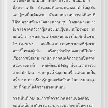
เครื่องเล่นเกมเป็นสถานที่ที่ได้รับความนิยมมาก
ที่สุดจากคลับ ส่วนผสมที่แสดงบนวงล้อทำให้ผู้เล่น
และผู้ชมตื่นเต้นมาก มันมอบประสบการณ์พิเศษที่
ได้รับความพึงพอใจและความสุข โดยเฉพาะอย่าง
ยิ่งการคาดหวังว่าผู้เล่นจะเป็นผู้ชนะเหมืองทอง ณ
ตอนนี้ การชนะเกมเครื่องเล่นเกมจะไม่เกิดขึ้นจาก
โชคโดยตรง แต่เกิดจากความพยายามที่ยุ่งยาก
มากขึ้นของผู้เล่น จริงอยู่ว่าเท้าของแรบบีไม่เก่ง
เรื่องการเปิดเกมมากนัก หากคุณคิดว่าคุณเป็นส่วน
หนึ่งของพอร์ต คุณต้องมีปรัชญาที่จะแตกต่างไป
จากสมัยก่อน หากคุณเป็นผู้เล่นเครื่องเล่นเกมเป็น
ครั้งแรก การเรียนรู้กฎและข้อบังคับในการควบคุม
เกมนี้ก่อนนั้นดีกว่าอย่างแน่นอน
การเน้นที่เว็บและการพิจารณาคนงานของคลับ
ออนไลน์เกี่ยวกับจำนวนกฎของพวกเขาเป็นความ