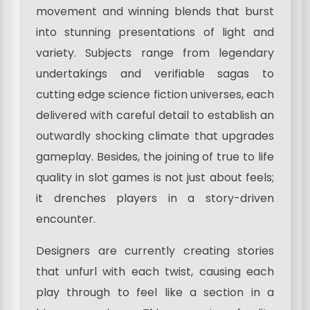
movement and winning blends that burst
into stunning presentations of light and
variety. Subjects range from legendary
undertakings and verifiable sagas to
cutting edge science fiction universes, each
delivered with careful detail to establish an
outwardly shocking climate that upgrades
gameplay. Besides, the joining of true to life
quality in slot games is not just about feels;
it drenches players in a story-driven
encounter.
Designers are currently creating stories
that unfurl with each twist, causing each
play through to feel like a section in a