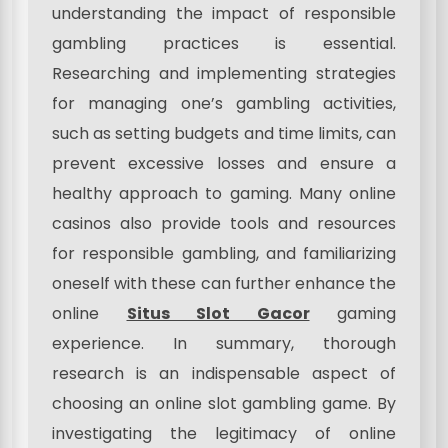
understanding the impact of responsible
gambling practices is essential.
Researching and implementing strategies
for managing one’s gambling activities,
such as setting budgets and time limits, can
prevent excessive losses and ensure a
healthy approach to gaming. Many online
casinos also provide tools and resources
for responsible gambling, and familiarizing
oneself with these can further enhance the
online
Situs Slot Gacor
gaming
experience. In summary, thorough
research is an indispensable aspect of
choosing an online slot gambling game. By
investigating the legitimacy of online