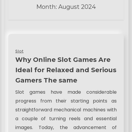
Month:
August 2024
Slot
Why Online Slot Games Are
Ideal for Relaxed and Serious
Gamers The same
Slot games have made considerable
progress from their starting points as
straightforward mechanical machines with
a couple of turning reels and essential
images. Today, the advancement of