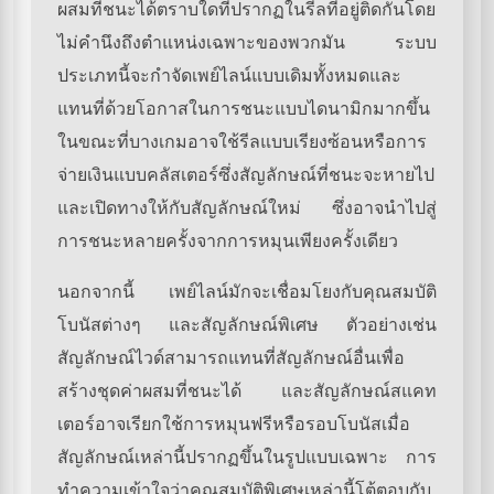
ผสมที่ชนะได้ตราบใดที่ปรากฏในรีลที่อยู่ติดกันโดย
ไม่คำนึงถึงตำแหน่งเฉพาะของพวกมัน ระบบ
ประเภทนี้จะกำจัดเพย์ไลน์แบบเดิมทั้งหมดและ
แทนที่ด้วยโอกาสในการชนะแบบไดนามิกมากขึ้น
ในขณะที่บางเกมอาจใช้รีลแบบเรียงซ้อนหรือการ
จ่ายเงินแบบคลัสเตอร์ซึ่งสัญลักษณ์ที่ชนะจะหายไป
และเปิดทางให้กับสัญลักษณ์ใหม่ ซึ่งอาจนำไปสู่
การชนะหลายครั้งจากการหมุนเพียงครั้งเดียว
นอกจากนี้ เพย์ไลน์มักจะเชื่อมโยงกับคุณสมบัติ
โบนัสต่างๆ และสัญลักษณ์พิเศษ ตัวอย่างเช่น
สัญลักษณ์ไวด์สามารถแทนที่สัญลักษณ์อื่นเพื่อ
สร้างชุดค่าผสมที่ชนะได้ และสัญลักษณ์สแคท
เตอร์อาจเรียกใช้การหมุนฟรีหรือรอบโบนัสเมื่อ
สัญลักษณ์เหล่านี้ปรากฏขึ้นในรูปแบบเฉพาะ การ
ทำความเข้าใจว่าคุณสมบัติพิเศษเหล่านี้โต้ตอบกับ