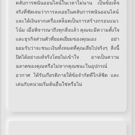
คลับการพนันออนไลน์ในเวลาไม่นาน เป็นข้อเท็จ
จริงที่ชัดเจนว่าการลงเอยในคลับการพนันออนไลน์
และได้เงินจากเครื่องสล็อตเป็นการสร้างกรอบแนว
โน้ม เมื่อพิจารณาถึงทุกสิ่งแล้ว คุณจะมีความตั้งใจ
และธุรกิจส่วนตัวที่ยอดเยี่ยมของคุณเอง อย่า
ยอมรับว่าจะชนะเงินทั้งหมดที่คุณเสียไปจริงๆ สิ่งนี้
ปิดได้อย่างแท้จริงโดยไม่เข้าใจ อาจเป็นความ
ฉลาดของคุณหรือไม่หากคุณชนะในอุปกรณ์
อวกาศ ได้รับเกียรติภายใต้ข้อจำกัดที่ใกล้ชิด และ
เล่นกับหน่วยเริ่มต้นอื่นใช่หรือไม่