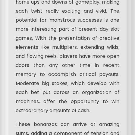
home ups and downs of gameplay, making
each twist really exciting and vivid. The
potential for monstrous successes is one
more interesting part of present day slot
games. With the presentation of creative
elements like multipliers, extending wilds,
and flowing reels, players have more open
doors than any other time in recent
memory to accomplish critical payouts.
Moderate big stakes, which develop with
each bet put across an organization of
machines, offer the opportunity to win
extraordinary amounts of cash.
These bonanzas can arrive at amazing
sums, adding a component of tension and