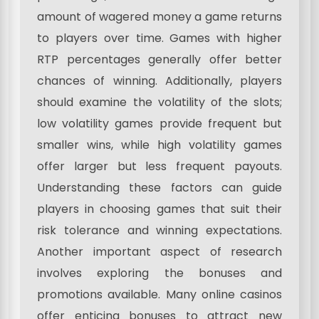
amount of wagered money a game returns
to players over time. Games with higher
RTP percentages generally offer better
chances of winning. Additionally, players
should examine the volatility of the slots;
low volatility games provide frequent but
smaller wins, while high volatility games
offer larger but less frequent payouts.
Understanding these factors can guide
players in choosing games that suit their
risk tolerance and winning expectations.
Another important aspect of research
involves exploring the bonuses and
promotions available. Many online casinos
offer enticing bonuses to attract new