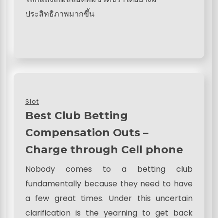
ประสิทธิภาพมากขึ้น
Slot
Best Club Betting
Compensation Outs –
Charge through Cell phone
Nobody comes to a betting club
fundamentally because they need to have
a few great times. Under this uncertain
clarification is the yearning to get back