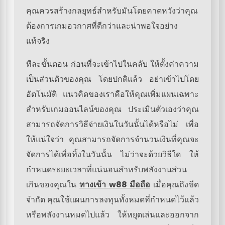
คุณควรสร้างกลยุทธ์สำหรับมันโดยคาดหวังว่าคุณ
ต้องการเกมอวกาศที่ดีกว่าและน่าพอใจอย่าง
แท้จริง
ทีละขั้นตอน ก่อนที่จะเข้าไปในคลับ ให้ตั้งค่าความ
เป็นส่วนตัวของคุณ โดยปกติแล้ว อย่าเข้าไปโดย
อัตโนมัติ แนวคิดของเราคือให้คุณเพิ่มแผนเฉพาะ
สำหรับเกมออนไลน์ของคุณ ประเมินตัวเองว่าคุณ
สามารถจัดการวิธีจ่ายเงินในวันนั้นได้หรือไม่ เพื่อ
ให้แน่ใจว่า คุณสามารถจัดการจำนวนเงินที่คุณจะ
จัดการได้เพื่อทิ้งในวันนั้น ไม่ว่าจะด้วยวิธีใด ให้
กำหนดระยะเวลาที่แน่นอนสำหรับพลังงานส่วน
เกินของคุณใน
ทางเข้า w88 มือถือ
เมื่อคุณถึงขีด
จำกัด คุณใช้แผนการลงทุนทั้งหมดที่กำหนดไว้แล้ว
หรือพลังงานหมดไปแล้ว ให้หยุดเล่นและออกจาก