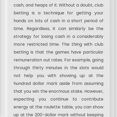
cash, and heaps of it. Without a doubt, club
betting is a technique for getting your
hands on lots of cash in a short period of
time. Regardless, it can similarly be the
strategy for losing cash in a considerably
more restricted time. The thing with club
betting is that the games have particular
remuneration out rates. For example, going
through thirty minutes in the slots would
not help you with showing up at the
hundred dollar mark aside from assuming
that you win the enormous stake. However,
expecting you continue to contribute
energy at the roulette table, you can show
up at the 200-dollar mark without keeping