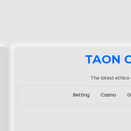
TAON 
The latest ethics
Betting
Casino
G