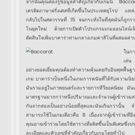
จากนั้นคุณต้องรู้ข้อมูลสำคัญเกี่ยวกับเกมนี้ Bacc
เครดิตภาษาฝรั่งเศสที่เกิดขึ้นในประเทศยุโรป แหล่
กลับไปในศตวรรษที่ 15 จนกระทั่งในที่สุดมันก็ถูกรว
โนยุคใหม่ ด้วยการเปิดตัวโปรแกรมเกมออนไลน์เจ้า
ตัดสินใจเพิ่มบาคาร่าท่ามกลางเกมคาสิโนที่ผสมผสา
ในการ
เล่น
อย่างยอดเยี่ยมคุณต้องทำความคุ้นเคยกับอินพุตพื้นฐานท
เกม บาคาร่าเป็นหนึ่งในเกมการพนันที่ได้รับความนิย
มันรวมอยู่ในภาพยนตร์และรายการทีวียอดนิยม มันเร
มาตรฐานมากกว่าหนึ่งปริมาณและจำนวนผู้เข้าร่วม
กันจากสองเป็นอย่างน้อยที่สุดและมันเกินกว่านั้น จำ
สามารถใช้ในเกมเดียวคือ 8 เนื่องจากผู้เข้าร่วมที่ยิ่
คุณอาจเข้าร่วมโดยใช้ตารางที่ผลิตขึ้นเป็นพิเศษซึ่ง
ละเอียดและตัวเลขที่สำคัญเกี่ยวกับเกมโดยทั่วไป