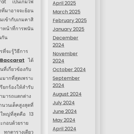
arat เป็นเกมไพ่
April 2025
งที่มาอาจจะย้อน
March 2025
มเข้ากับเกมคาสิ
February 2025
หน้าที่การพนัน
January 2025
นกัน
December
2024
ที่จะรู้วิธีการ
November
Baccarat
ได้
2024
ี่เกี่ยวข้องกับ
October 2024
September
มมากที่สุดเพราะ
2024
ียกร้องให้สำรับ
August 2024
สามารถแตกต่าง
July 2024
นวนเด็คสูงสุดที่
June 2024
งใหญ่ที่สุดคือ 13
May 2024
ประกอบด้วยราย
April 2024
 ทุกตารางเดียว