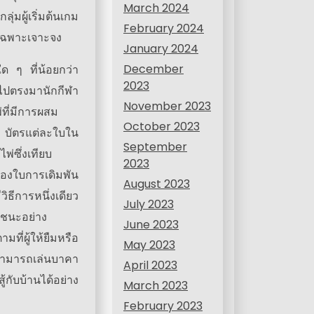
March 2024
มผู้เริ่มต้นเกม
February 2024
เฉพาะเจาะจง
January 2024
December
ใด ๆ ที่น้อยกว่า
2023
รงไปตรงมานักกีฬา
November 2023
่ที่มีการผสม
October 2023
ม บัตรแต่ละใบใน
September
พ่ซึ่งเทียบ
2023
จสองใบการเดิมพัน
August 2023
ิธีการหนึ่งเดียว
July 2023
ยชนะอย่าง
June 2023
ี่ผู้ให้ยืมหรือ
May 2023
ณสามารถเล่นบาคา
April 2023
้กับบ้านได้อย่าง
March 2023
February 2023